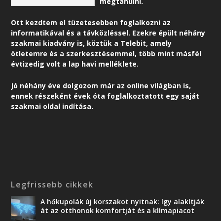
megtanulni.
Ott kezdtem el tüzetesebben foglalkozni az
informatikával és a távközléssel. Ezekre épült néhány
szakmai kiadvány is, köztük a Telebit, amely
ötletemre és a szerkesztésemmel, több mint másfél
évtizedig volt a lap havi melléklete.
Jó néhány éve dolgozom már az online világban is,
ennek részeként é
vek óta foglalkoztatott egy saját
szakmai oldal indítása.
Legfrissebb cikkek
A hőkupolák új korszakot nyitnak: így alakítják
át az otthonok komfortját és a klímapiacot