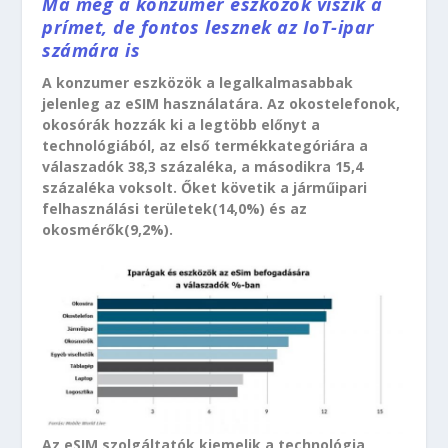
Ma még a konzumer eszközök viszik a
prímet, de fontos lesznek az IoT-ipar
számára is
A konzumer eszközök a legalkalmasabbak
jelenleg az eSIM használatára. Az okostelefonok,
okosórák hozzák ki a legtöbb előnyt a
technológiából, az első termékkategóriára a
válaszadók 38,3 százaléka, a másodikra 15,4
százaléka voksolt. Őket követik a járműipari
felhasználási területek(14,0%) és az
okosmérők(9,2%).
Az eSIM szolgáltatók kiemelik a technológia