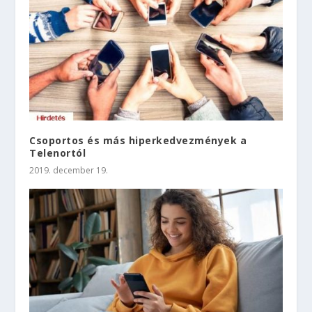
Csoportos és más hiperkedvezmények a
Telenortól
2019. december 19.