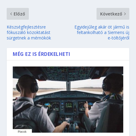
Előző
Következő
Készségfejlesztésre
Egyidejűleg akár öt jármű is
fókuszáló közoktatást
feltankolható a Siemens új
sürgetnek a mérnökök
e-töltőjéről
MÉG EZ IS ÉRDEKELHETI