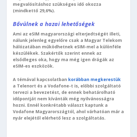
megvalósításhoz szükséges idő okozza
(mindkettő 29,6%).
Bővülnek a hazai lehetőségek
Ami az eSIM magyarországi elterjedtségét illeti,
nálunk jelenleg egyelőre csak a Magyar Telekom
hálózatában működhetnek eSIM-mel a különféle
készülékek. Szakértők szerint ennek az
elsődleges oka, hogy ma még igen drágák az
eSIM-es eszközök.
A témával kapcsolatban
korábban megkerestük
a Telenort és a Vodafone-t is, előbbi szolgáltató
tervezi a bevezetést, de ennek behatárolható
időpontját nem kívánták még nyilvánosságra
hozni. Ennél konkrétabb választ kaptunk a
Vodafone Magyarországtól, ahol várhatóan már a
nyár elejétől elérhető lesz a szolgáltatás.