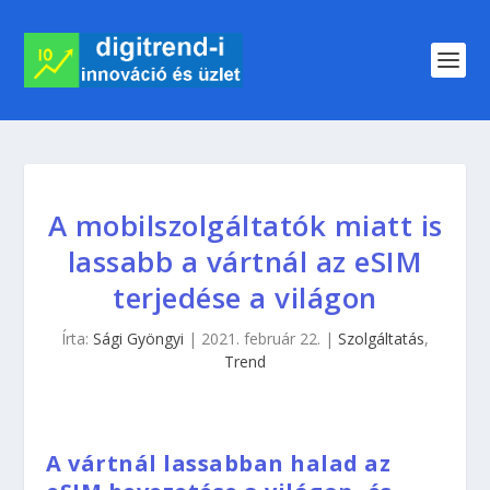
A mobilszolgáltatók miatt is
lassabb a vártnál az eSIM
terjedése a világon
Írta:
Sági Gyöngyi
|
2021. február 22.
|
Szolgáltatás
,
Trend
A vártnál lassabban halad az