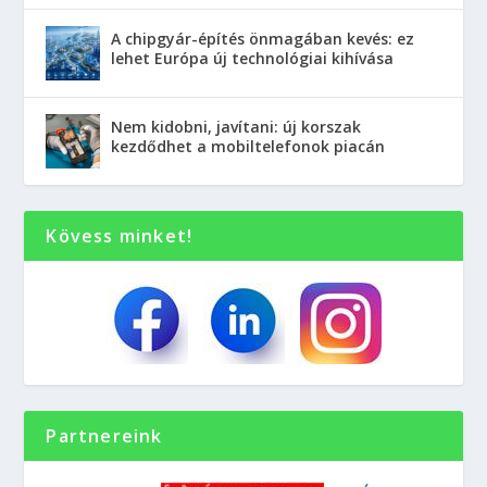
A chipgyár-építés önmagában kevés: ez
lehet Európa új technológiai kihívása
Nem kidobni, javítani: új korszak
kezdődhet a mobiltelefonok piacán
Kövess minket!
Partnereink