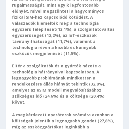
rugalmasságát, mint egyik legfontosabb
előnyét, mivel megszünteti a hagyományos
fizikai SIM-hez kapcsolódó kötődést. A
válaszadók kiemelték még a technológia
egyszerű felépítését(13,1%), a szolgáltatóváltás
egyszerűségét (12,2%), az IoT-eszközök
távirányíthatóságát (11,7%), valamint a
technológia révén a kisebb és könnyebb
eszközök megjelenését (11,5%).
Eltér a szolgáltatók és a gyártók nézete a
technológia hátrányaival kapcsolatban. A
legnagyobb problémának mindketten a
rendelkezésre állás hiányát tekintik (32,8%),
amelyet az eSIM modell megvalósításához
szükséges idő (24,6%) és a költsége (20,4%)
követ.
A megkérdezett operátorok számára azonban a
költségek jelentik a legnagyobb gondot (27,8%),
míg az eszközgyártókat leginkább a