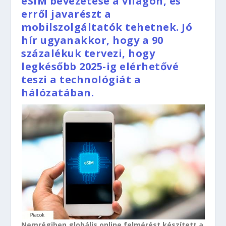
eSIM bevezetése a világon, és
erről javarészt a
mobilszolgáltatók tehetnek. Jó
hír ugyanakkor, hogy a 90
százalékuk tervezi, hogy
legkésőbb 2025-ig elérhetővé
teszi a technológiát a
hálózatában.
Nemrégiben globális online felmérést készített a