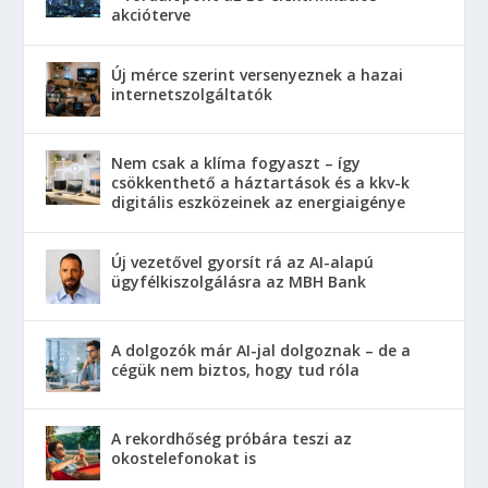
akcióterve
Új mérce szerint versenyeznek a hazai
internetszolgáltatók
Nem csak a klíma fogyaszt – így
csökkenthető a háztartások és a kkv-k
digitális eszközeinek az energiaigénye
Új vezetővel gyorsít rá az AI-alapú
ügyfélkiszolgálásra az MBH Bank
A dolgozók már AI-jal dolgoznak – de a
cégük nem biztos, hogy tud róla
A rekordhőség próbára teszi az
okostelefonokat is