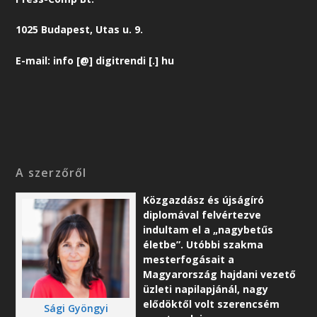
1025 Budapest, Utas u. 9.
E-mail: info [@] digitrendi [.] hu
A szerzőről
Közgazdász és újságíró
diplomával felvértezve
indultam el a „nagybetűs
életbe”. Utóbbi szakma
mesterfogásait a
Magyarország hajdani vezető
üzleti napilapjánál, nagy
elődöktől volt szerencsém
Sági Gyöngyi