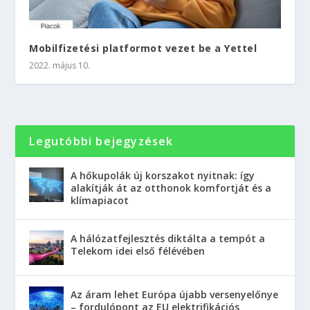
Mobilfizetési platformot vezet be a Yettel
2022. május 10.
Legutóbbi bejegyzések
A hőkupolák új korszakot nyitnak: így
alakítják át az otthonok komfortját és a
klímapiacot
A hálózatfejlesztés diktálta a tempót a
Telekom idei első félévében
Az áram lehet Európa újabb versenyelőnye
– fordulópont az EU elektrifikációs