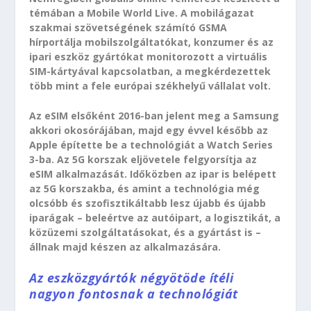
témában a Mobile World Live. A mobilágazat
szakmai szövetségének számító GSMA
hírportálja mobilszolgáltatókat, konzumer és az
ipari eszköz gyártókat monitorozott a virtuális
SIM-kártyával kapcsolatban, a megkérdezettek
több mint a fele európai székhelyű vállalat volt.
Az eSIM elsőként 2016-ban jelent meg a Samsung
akkori okosórájában, majd egy évvel később az
Apple építette be a technológiát a Watch Series
3-ba. Az 5G korszak eljövetele felgyorsítja az
eSIM alkalmazását. Időközben az ipar is belépett
az 5G korszakba, és amint a technológia még
olcsóbb és szofisztikáltabb lesz újabb és újabb
iparágak – beleértve az autóipart, a logisztikát, a
közüzemi szolgáltatásokat, és a gyártást is –
állnak majd készen az alkalmazására.
Az eszközgyártók négyötöde ítéli
nagyon fontosnak a technológiát