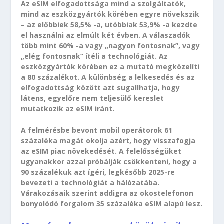
Az eSIM elfogadottsága mind a szolgáltatók,
mind az eszközgyártók körében egyre növekszik
– az előbbiek 58,5% -a, utóbbiak 53,9% -a kezdte
el használni az elmúlt két évben. A válaszadók
több mint 60% -a vagy „nagyon fontosnak”, vagy
„elég fontosnak” ítéli a technológiát. Az
eszközgyártók körében ez a mutató megközelíti
a 80 százalékot. A különbség a lelkesedés és az
elfogadottság között azt sugallhatja, hogy
látens, egyelőre nem teljesülő kereslet
mutatkozik az eSIM iránt.
A felmérésbe bevont mobil operátorok 61
százaléka magát okolja azért, hogy visszafogja
az eSIM piac növekedését. A felelősségüket
ugyanakkor azzal próbálják csökkenteni, hogy a
90 százalékuk azt ígéri, legkésőbb 2025-re
bevezeti a technológiát a hálózatába.
Várakozásaik szerint addigra az okostelefonon
bonyolódó forgalom 35 százaléka eSIM alapú lesz.