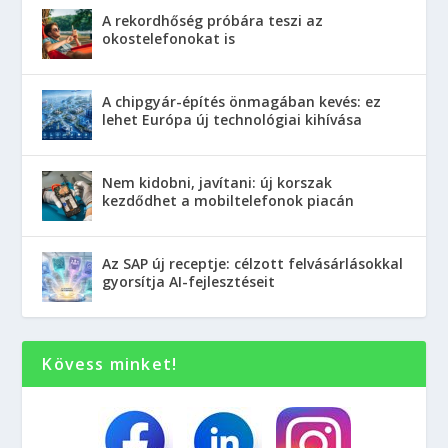
A rekordhőség próbára teszi az
okostelefonokat is
A chipgyár-építés önmagában kevés: ez
lehet Európa új technológiai kihívása
Nem kidobni, javítani: új korszak
kezdődhet a mobiltelefonok piacán
Az SAP új receptje: célzott felvásárlásokkal
gyorsítja AI-fejlesztéseit
Kövess minket!