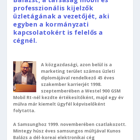
professzionális kijelzők
üzletágának a vezetőjét, aki
egyben a kormányzati
kapcsolatokért is felelős a
cégnél.
A közgazdasági, azon belül is a
marketing terület számos üzleti
diplomájával rendelkező 45 éves
szakember karrierjét 1998.
szeptemberében a Westel 900 GSM
Mobil Rt-nél kezdte értékesítőként, majd egy év
múlva már kiemelt ügyfél képviselőként
folytatta.
A Samsunghoz 1999. novemberében csatlakozott.
Mintegy húsz éves samsungos múltjával Kunos
Balázs a dél-koreai elektronikai cég