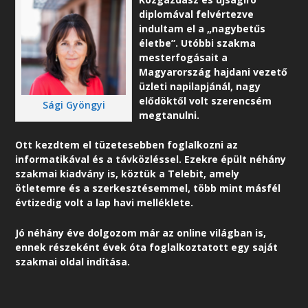
diplomával felvértezve
indultam el a „nagybetűs
életbe”. Utóbbi szakma
mesterfogásait a
Magyarország hajdani vezető
üzleti napilapjánál, nagy
elődöktől volt szerencsém
Sági Gyöngyi
megtanulni.
Ott kezdtem el tüzetesebben foglalkozni az
informatikával és a távközléssel. Ezekre épült néhány
szakmai kiadvány is, köztük a Telebit, amely
ötletemre és a szerkesztésemmel, több mint másfél
évtizedig volt a lap havi melléklete.
Jó néhány éve dolgozom már az online világban is,
ennek részeként é
vek óta foglalkoztatott egy saját
szakmai oldal indítása.