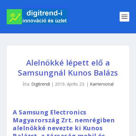
Alelnökké lépett elő a
Samsungnál Kunos Balázs
Írta:
Digitrendi
|
2019. április 23.
|
Karriervonal
A Samsung Electronics
Magyarország Zrt. nemrégiben
alelnökké nevezte ki Kunos
Balázst, a társaság mobil és