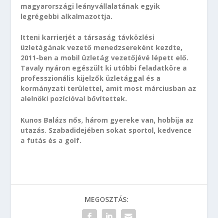
magyarországi leányvállalatának egyik
legrégebbi alkalmazottja.
Itteni karrierjét a társaság távközlési
üzletágának vezető menedzsereként kezdte,
2011-ben a mobil üzletág vezetőjévé lépett elő.
Tavaly nyáron egészült ki utóbbi feladatköre a
professzionális kijelzők üzletággal és a
kormányzati területtel, amit most márciusban az
alelnöki pozícióval bővítettek.
Kunos Balázs nős, három gyereke van, hobbija az
utazás. Szabadidejében sokat sportol, kedvence
a futás és a golf.
MEGOSZTÁS: