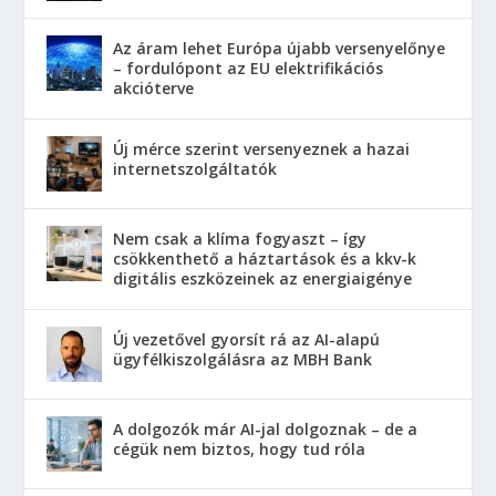
Az áram lehet Európa újabb versenyelőnye
– fordulópont az EU elektrifikációs
akcióterve
Új mérce szerint versenyeznek a hazai
internetszolgáltatók
Nem csak a klíma fogyaszt – így
csökkenthető a háztartások és a kkv-k
digitális eszközeinek az energiaigénye
Új vezetővel gyorsít rá az AI-alapú
ügyfélkiszolgálásra az MBH Bank
A dolgozók már AI-jal dolgoznak – de a
cégük nem biztos, hogy tud róla