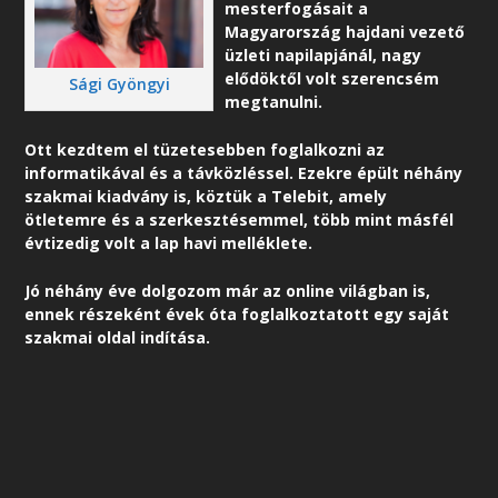
mesterfogásait a
Magyarország hajdani vezető
üzleti napilapjánál, nagy
elődöktől volt szerencsém
Sági Gyöngyi
megtanulni.
Ott kezdtem el tüzetesebben foglalkozni az
informatikával és a távközléssel. Ezekre épült néhány
szakmai kiadvány is, köztük a Telebit, amely
ötletemre és a szerkesztésemmel, több mint másfél
évtizedig volt a lap havi melléklete.
Jó néhány éve dolgozom már az online világban is,
ennek részeként é
vek óta foglalkoztatott egy saját
szakmai oldal indítása.