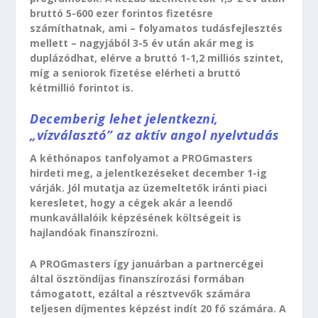
bruttó 5-600 ezer forintos fizetésre
számíthatnak, ami – folyamatos tudásfejlesztés
mellett – nagyjából 3-5 év után akár meg is
duplázódhat, elérve a bruttó 1-1,2 milliós szintet,
míg a seniorok fizetése elérheti a bruttó
kétmillió forintot is.
Decemberig lehet jelentkezni,
„vízválasztó” az aktív angol nyelvtudás
A kéthónapos tanfolyamot a PROGmasters
hirdeti meg, a jelentkezéseket december 1-ig
várják. Jól mutatja az üzemeltetők iránti piaci
keresletet, hogy a cégek akár a leendő
munkavállalóik képzésének költségeit is
hajlandóak finanszírozni.
A PROGmasters így januárban a partnercégei
által ösztöndíjas finanszírozási formában
támogatott, ezáltal a résztvevők számára
teljesen díjmentes képzést indít 20 fő számára. A