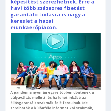
képesítést szerezhetnek. Erre a
havi több százezres fizetést
garantáló tudásra is nagy a
kereslet a hazai
munkaerőpiacon.
A pandémia nyomán egyre többen döntenek a
pályaváltás mellett, és ha lehet inkább az
állásgarantált szakmák felé fordulnak. Ide
sorolhatók a különféle informatikai szakmák,