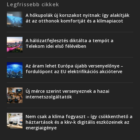
Legfrissebb cikkek
A hőkupolák új korszakot nyitnak: így alakítják
át az otthonok komfortját és a klímapiacot
A hálózatfejlesztés diktálta a tempót a
Telekom idei első félévében
Az áram lehet Európa újabb versenyelőnye –
fordulópont az EU elektrifikációs akcióterve
Új mérce szerint versenyeznek a hazai
internetszolgáltatók
Nem csak a klíma fogyaszt – így csökkenthető a
háztartások és a kkv-k digitális eszközeinek az
energiaigénye