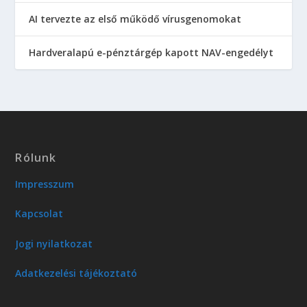
AI tervezte az első működő vírusgenomokat
Hardveralapú e-pénztárgép kapott NAV-engedélyt
Rólunk
Impresszum
Kapcsolat
Jogi nyilatkozat
Adatkezelési tájékoztató