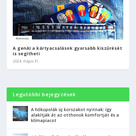
A genAI a kártyacsalások gyorsabb kiszűrését
is segítheti
2024. május 31.
Legutóbbi bejegyzések
A hőkupolák új korszakot nyitnak: így
alakítják át az otthonok komfortját és a
klímapiacot