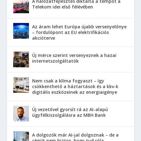
A hálózatfejlesztés diktálta a tempót a
Telekom idei első félévében
Az áram lehet Európa újabb versenyelőnye
– fordulópont az EU elektrifikációs
akcióterve
Új mérce szerint versenyeznek a hazai
internetszolgáltatók
Nem csak a klíma fogyaszt – így
csökkenthető a háztartások és a kkv-k
digitális eszközeinek az energiaigénye
Új vezetővel gyorsít rá az AI-alapú
ügyfélkiszolgálásra az MBH Bank
A dolgozók már AI-jal dolgoznak – de a
cégük nem biztos, hogy tud róla