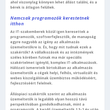
ahol viszonylag könnyen lehet állást találni, és a
bérek is átlagon felüliek.
Nemcsak programozók kerestetnek
itthon
Az IT-szakemberek közül igen keresettek a
programozók, szoftverfejlesztők, de manapság
egyre nagyobb az igény az alkalmazás
üzemeltetőkre is. És, hogy mit tudnak ezek a
szakértők? A vállalkozások és az intézmények
széles körében futnak ma már speciális
szakértelmet igénylő, komplex IT-alkalmazások.
Hálózati ismereteik birtokában az alkalmazás
üzemeltetők a cégek helyi, felhős, virtualizált és
webes kiszolgálóinak üzembiztos működéséért,
fejlesztéséért felelnek.
Álláspiaci szakértők szerint az alkalmazás
üzemeltetők is legalább olyan hosszú távú
perspektívában gondolkodhatnak, mint a
programozók. A kezdő üzemeltetők 1,5-2 év után