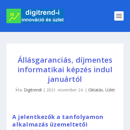
Állásgaranciás, díjmentes
informatikai képzés indul
januártól
Írta:
Digitrendi
|
2021. november 24.
|
Oktatás
,
Üzlet
A jelentkezők a tanfolyamon
alkalmazás üzemeltetői