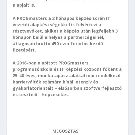
alapjait is.
A PROGmasters a 2 hónapos képzés során IT
vezetői alapkészségekkel is felvértezi a
résztvevőket, akiket a képzés után legfeljebb 3
hónapon belül elhelyez a partnercégeinél,
átlagosan bruttó 450 ezer forintos kezdő
fizetésért.
A 2016-ban alapított PROGmasters
programozóiskola és IT képzési központ főként a
25-40 éves, munkatapasztalattal már rendelkező
karrierváltók számára kínál intenzív és
gyakorlatorientált – elsősorban szoftverfejlesztő
és tesztelő – képzéseket.
MEGOSZTÁS: