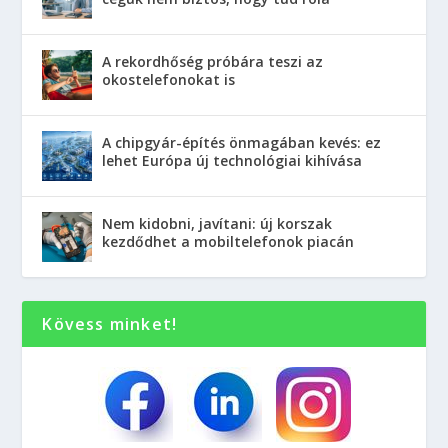
A rekordhőség próbára teszi az
okostelefonokat is
A chipgyár-építés önmagában kevés: ez
lehet Európa új technológiai kihívása
Nem kidobni, javítani: új korszak
kezdődhet a mobiltelefonok piacán
Kövess minket!