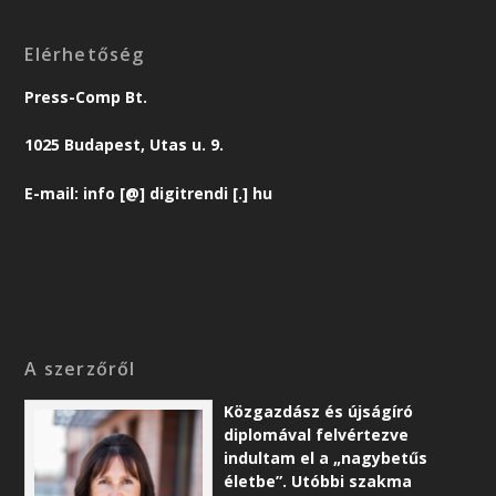
Elérhetőség
Press-Comp Bt.
1025 Budapest, Utas u. 9.
E-mail: info [@] digitrendi [.] hu
A szerzőről
Közgazdász és újságíró
diplomával felvértezve
indultam el a „nagybetűs
életbe”. Utóbbi szakma