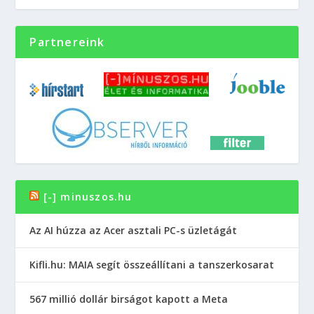
Partnereink
[-] minuszos.hu
Az AI húzza az Acer asztali PC-s üzletágát
Kifli.hu: MAIA segít összeállítani a tanszerkosarat
567 millió dollár birságot kapott a Meta