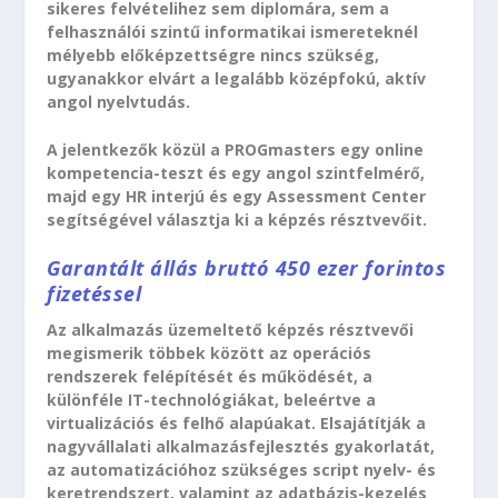
sikeres felvételihez sem diplomára, sem a
felhasználói szintű informatikai ismereteknél
mélyebb előképzettségre nincs szükség,
ugyanakkor elvárt a legalább középfokú, aktív
angol nyelvtudás.
A jelentkezők közül a PROGmasters egy online
kompetencia-teszt és egy angol szintfelmérő,
majd egy HR interjú és egy Assessment Center
segítségével választja ki a képzés résztvevőit.
Garantált állás bruttó 450 ezer forintos
fizetéssel
Az alkalmazás üzemeltető képzés résztvevői
megismerik többek között az operációs
rendszerek felépítését és működését, a
különféle IT-technológiákat, beleértve a
virtualizációs és felhő alapúakat. Elsajátítják a
nagyvállalati alkalmazásfejlesztés gyakorlatát,
az automatizációhoz szükséges script nyelv- és
keretrendszert, valamint az adatbázis-kezelés