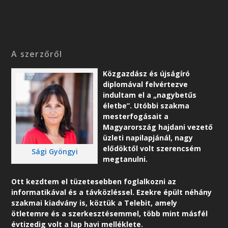
A szerzőről
Közgazdász és újságíró
diplomával felvértezve
indultam el a „nagybetűs
életbe”. Utóbbi szakma
mesterfogásait a
Magyarország hajdani vezető
üzleti napilapjánál, nagy
elődöktől volt szerencsém
Sági Gyöngyi
megtanulni.
Ott kezdtem el tüzetesebben foglalkozni az
informatikával és a távközléssel. Ezekre épült néhány
szakmai kiadvány is, köztük a Telebit, amely
ötletemre és a szerkesztésemmel, több mint másfél
évtizedig volt a lap havi melléklete.