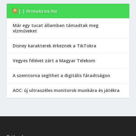
[-] minuszos.hu
Már egy tucat államban támadtak meg
vízműveket
Disney karakterek érkeznek a TikTokra
Vegyes félévet zárt a Magyar Telekom
A szemtorna segíthet a digitális fáradtságon
AOC: új ultraszéles monitorok munkára és játékra