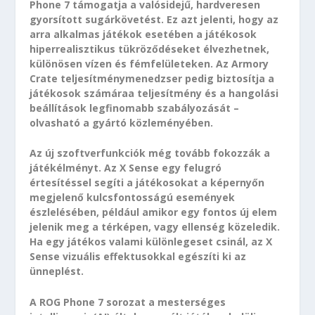
Phone 7 támogatja a valósidejű, hardveresen
gyorsított sugárkövetést. Ez azt jelenti, hogy az
arra alkalmas játékok esetében a játékosok
hiperrealisztikus tükröződéseket élvezhetnek,
különösen vízen és fémfelületeken. Az Armory
Crate teljesítménymenedzser pedig biztosítja a
játékosok számáraa teljesítmény és a hangolási
beállítások legfinomabb szabályozását –
olvasható a gyártó közleményében.
Az új szoftverfunkciók még tovább fokozzák a
játékélményt. Az X Sense egy felugró
értesítéssel segíti a játékosokat a képernyőn
megjelenő kulcsfontosságú események
észlelésében, például amikor egy fontos új elem
jelenik meg a térképen, vagy ellenség közeledik.
Ha egy játékos valami különlegeset csinál, az X
Sense vizuális effektusokkal egészíti ki az
ünneplést.
A ROG Phone 7 sorozat a mesterséges