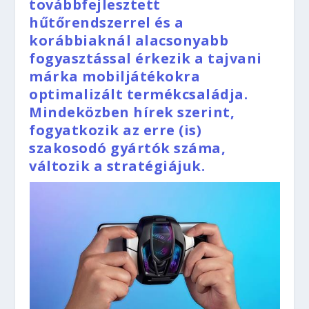
továbbfejlesztett
hűtőrendszerrel és a
korábbiaknál alacsonyabb
fogyasztással érkezik a tajvani
márka mobiljátékokra
optimalizált termékcsaládja.
Mindeközben hírek szerint,
fogyatkozik az erre (is)
szakosodó gyártók száma,
változik a stratégiájuk.