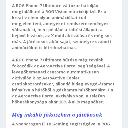
A ROG Phone 7 Ultimate változat hátulján
megtalálható a ROG Vision mátrixkijelző. Ez a
kreatív elem olyan animációkat tud
megjeleníteni, amelyeket rendszeresemények
váltanak ki, mint például a töltési állapot, a
bejövő hívások, az X mód aktiválása és még sok
más. A játékosok akár saját, személyre szabott
animációkat is létrehozhatnak.
A ROG Phone 7 Ultimate hűtése még tovább
fokozódik az AeroActive Portal segítségével. A
levegőbemeneti csatorna automatikusan
aktiválódik az AeroActive Cooler
csatlakoztatásakor, állandó hideglevegő-áramot
irányítva a hűtőből a gőzkamra hűtőbordáira. Ha
az AeroActive Portal aktiválva van, a telefon
hőhatékonysága akár 20%-kal is megnőhet.
Még inkább fókuszban a játékosok
A Snapdragon Elite Gaming segítségével a ROG