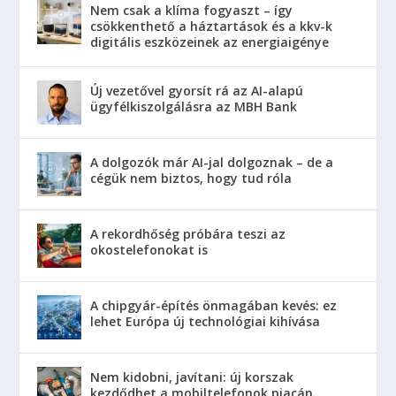
Nem csak a klíma fogyaszt – így
csökkenthető a háztartások és a kkv-k
digitális eszközeinek az energiaigénye
Új vezetővel gyorsít rá az AI-alapú
ügyfélkiszolgálásra az MBH Bank
A dolgozók már AI-jal dolgoznak – de a
cégük nem biztos, hogy tud róla
A rekordhőség próbára teszi az
okostelefonokat is
A chipgyár-építés önmagában kevés: ez
lehet Európa új technológiai kihívása
Nem kidobni, javítani: új korszak
kezdődhet a mobiltelefonok piacán