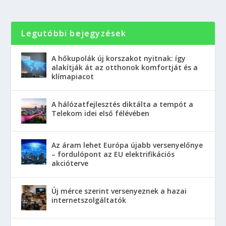
Legutóbbi bejegyzések
A hőkupolák új korszakot nyitnak: így
alakítják át az otthonok komfortját és a
klímapiacot
A hálózatfejlesztés diktálta a tempót a
Telekom idei első félévében
Az áram lehet Európa újabb versenyelőnye
– fordulópont az EU elektrifikációs
akcióterve
Új mérce szerint versenyeznek a hazai
internetszolgáltatók