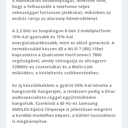
a hőelvezetés hatékonyságát, lehetővé téve,
hogy a felhasználó a telefonon teljes
sebességgel futtasson játékokat, miközben az
eszköz tartja az alacsony hőmérsékletet.
A 3,2 GHz-es Snapdragon 8 Gen 2 mobilplatform
15%-kal gyorsabb és 15%-kal
energiatakarékosabb, mint az előző generáció. A
termékcsalád készen áll a Wi-Fi 7 (802.11be)
kapcsolatra a Qualcomm FastConnect 7800
segítségével, amely támogatja az ultragyors
320MHz-es csatornákat és a Multi-Link
működést, a késleltetés csökkentéséhez.
Az új készülékekben a gyártó 50%-kal növelte a
hangszórók hangerejét, a rendszert pedig a Dirac
audiospecialista céggel együttműködve
hangolták. Ezenkívül a 65 Hz-es Samsung
AMOLED kijelző fényereje is jelentősen megnőtt
a korábbi modellhez képest, a kültéri használatot
is megkönnyítve.