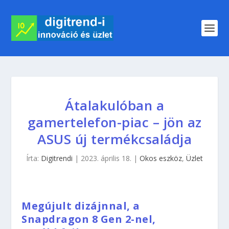
Átalakulóban a
gamertelefon-piac – jön az
ASUS új termékcsaládja
Írta:
Digitrendi
|
2023. április 18.
|
Okos eszköz
,
Üzlet
Megújult dizájnnal, a
Snapdragon 8 Gen 2-nel,