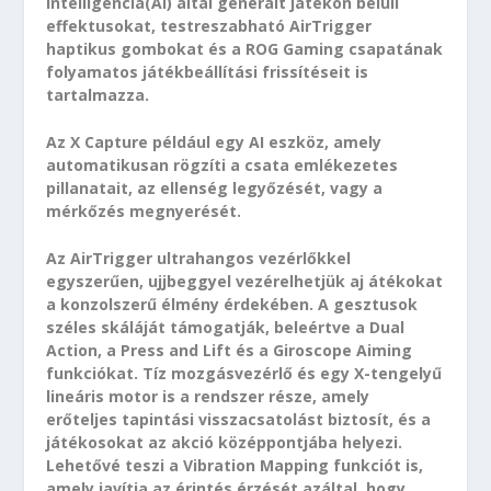
intelligencia(AI) által generált játékon belüli
effektusokat, testreszabható AirTrigger
haptikus gombokat és a ROG Gaming csapatának
folyamatos játékbeállítási frissítéseit is
tartalmazza.
Az X Capture például egy AI eszköz, amely
automatikusan rögzíti a csata emlékezetes
pillanatait, az ellenség legyőzését, vagy a
mérkőzés megnyerését.
Az AirTrigger ultrahangos vezérlőkkel
egyszerűen, ujjbeggyel vezérelhetjük aj átékokat
a konzolszerű élmény érdekében. A gesztusok
széles skáláját támogatják, beleértve a Dual
Action, a Press and Lift és a Giroscope Aiming
funkciókat. Tíz mozgásvezérlő és egy X-tengelyű
lineáris motor is a rendszer része, amely
erőteljes tapintási visszacsatolást biztosít, és a
játékosokat az akció középpontjába helyezi.
Lehetővé teszi a Vibration Mapping funkciót is,
amely javítja az érintés érzését azáltal, hogy