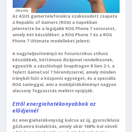
Az ASUS gamertelefonokra szakosodott csapata
a Republic of Gamers (ROG) a napokban
jelentette be a legújabb ROG Phone 7 sorozatot,
amely két készüléket: a ROG Phone 7 és a ROG
Phone 7 Ultimate modelleket jelenti.
A nagyteljesítményű és futurisztikus stílusú
készülékek, kéttónusú dizájnnal rendelkeznek,
egyesítik a zászlóshajó Snapdragon 8 Gen 2-t, a
fejlett GameCool 7 hőrendszerrel, amely minden
irányból hűti a központi egységet, és a speciális
ROG tuninggal, ami a mobiljátékélményt nagyon
alacsony fogyasztás mellett nyújtják.
Ettől energiahatékonyabbak az
elődjeinél
Az energiahatékonyság kulcsa az új, gyorsciklusú
gőzkamra kialakítás, amely akár 168%-kal növeli