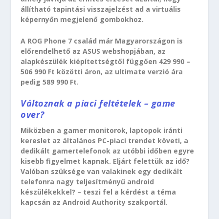
állítható tapintási visszajelzést ad a virtuális
képernyőn megjelenő gombokhoz.
A ROG Phone 7 család már Magyarországon is
előrendelhető az ASUS webshopjában, az
alapkészülék kiépítettségtől függően 429 990 –
506 990 Ft közötti áron, az ultimate verzió ára
pedig 589 990 Ft.
Változnak a piaci feltételek – game
over?
Miközben a gamer monitorok, laptopok iránti
kereslet az általános PC-piaci trendet követi, a
dedikált gamertelefonok az utóbbi időben egyre
kisebb figyelmet kapnak. Eljárt felettük az idő?
Valóban szüksége van valakinek egy dedikált
telefonra nagy teljesítményű android
készülékekkel? – teszi fel a kérdést a téma
kapcsán az Android Authority szakportál.