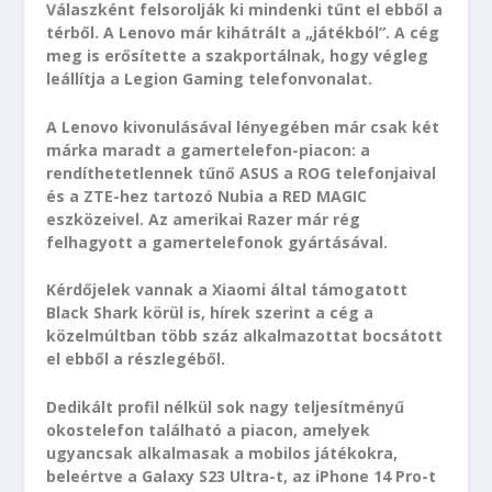
Válaszként felsorolják ki mindenki tűnt el ebből a
térből. A Lenovo már kihátrált a „játékból”. A cég
meg is erősítette a szakportálnak, hogy végleg
leállítja a Legion Gaming telefonvonalat.
A Lenovo kivonulásával lényegében már csak két
márka maradt a gamertelefon-piacon: a
rendíthetetlennek tűnő ASUS a ROG telefonjaival
és a ZTE-hez tartozó Nubia a RED MAGIC
eszközeivel. Az amerikai Razer már rég
felhagyott a gamertelefonok gyártásával.
Kérdőjelek vannak a Xiaomi által támogatott
Black Shark körül is, hírek szerint a cég a
közelmúltban több száz alkalmazottat bocsátott
el ebből a részlegéből.
Dedikált profil nélkül sok nagy teljesítményű
okostelefon található a piacon, amelyek
ugyancsak alkalmasak a mobilos játékokra,
beleértve a Galaxy S23 Ultra-t, az iPhone 14 Pro-t