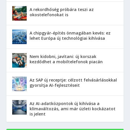
A rekordhőség próbára teszi az
okostelefonokat is
A chipgyár-építés önmagában kevés: ez
lehet Európa új technológiai kihívása
Nem kidobni, javítani: új korszak
kezdődhet a mobiltelefonok piacán
Az SAP új receptje: célzott felvásárlásokkal
gyorsítja AI-fejlesztéseit
Az AI-adatközpontok új kihívása a
klímaváltozás, ami már üzleti kockázatot
is jelent