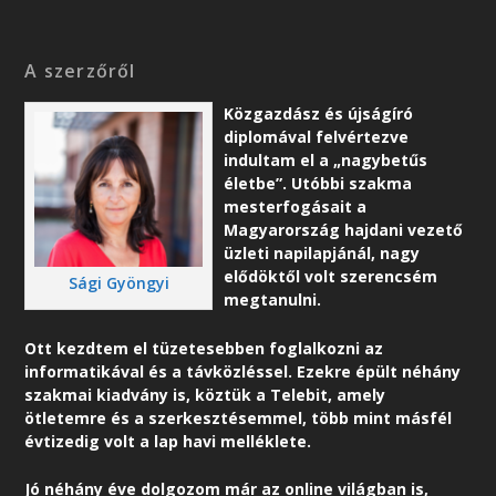
A szerzőről
Közgazdász és újságíró
diplomával felvértezve
indultam el a „nagybetűs
életbe”. Utóbbi szakma
mesterfogásait a
Magyarország hajdani vezető
üzleti napilapjánál, nagy
elődöktől volt szerencsém
Sági Gyöngyi
megtanulni.
Ott kezdtem el tüzetesebben foglalkozni az
informatikával és a távközléssel. Ezekre épült néhány
szakmai kiadvány is, köztük a Telebit, amely
ötletemre és a szerkesztésemmel, több mint másfél
évtizedig volt a lap havi melléklete.
Jó néhány éve dolgozom már az online világban is,