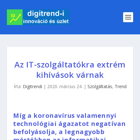
Az IT-szolgáltatókra extrém
kihívások várnak
Írta:
Digitrendi
|
2020. március 24.
|
Szolgáltatás
,
Trend
Míg a koronavírus valamennyi
technológiai ágazatot negatívan
befolyásolja, a legnagyobb
mértékben az informatikai