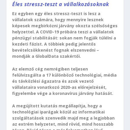
Éles stressz-teszt a vállalkozásoknak
Ez egyben egy éles stressz-teszt is lesz a
vállalatok számára, hogy mennyire lesznek
képesek megbirkózni járvány okozta szélsőséges
helyzettel. A COVID-19 próbára teszi a vállalatok
pénzügyi stabilitását: sokan nem fogják túlélni a
kezdeti fázist. A többiek pedig jelentős
bevételcsökkenést fognak elszenvedni –
mondják a GlobalData szakértői.
Az elemző cég nemrégiben teljesen
felülvizsgálta a 17 különböző technológiai, média
és távközlési ágazatra és azok vezető
vállalataira vonatkozó 2020-as előrejelzését,
figyelembe vége a koronavírus járvány hatását.
A megújított kutatás megállapítja, hogy a
technológiai iparágak közül az informatikai
szolgáltatások szenvedik majd meg a legjobban
az extrém helyzetet, mind rövid, mind hosszabb