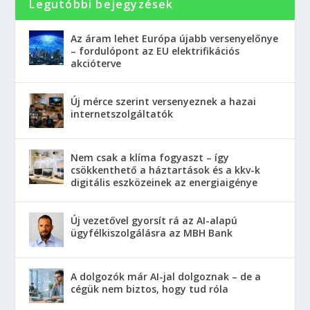
Legutóbbi bejegyzések
Az áram lehet Európa újabb versenyelőnye
– fordulópont az EU elektrifikációs
akcióterve
Új mérce szerint versenyeznek a hazai
internetszolgáltatók
Nem csak a klíma fogyaszt – így
csökkenthető a háztartások és a kkv-k
digitális eszközeinek az energiaigénye
Új vezetővel gyorsít rá az AI-alapú
ügyfélkiszolgálásra az MBH Bank
A dolgozók már AI-jal dolgoznak – de a
cégük nem biztos, hogy tud róla