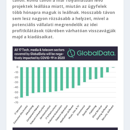
távon. Rövid távon a már folyamatban lévő
projektek leállása miatt, miután az ügyfelek
több hónapra maguk is leállnak. Hosszabb távon
sem lesz nagyon rózsásabb a helyzet, mivel a
potenciális vállalati megrendelők az idei
profitkilátások tükrében várhatóan visszavágják
majd a kiadásaikat.