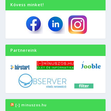
Kövess minket!
Partnereink
[-] minuszos.hu