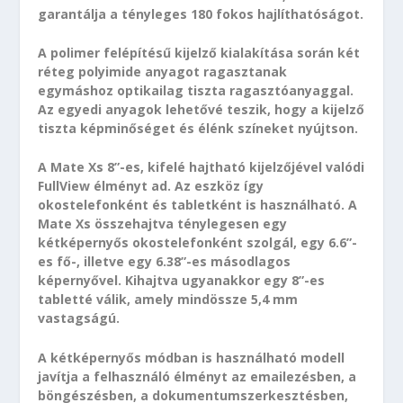
garantálja a tényleges 180 fokos hajlíthatóságot.
A polimer felépítésű kijelző kialakítása során két
réteg polyimide anyagot ragasztanak
egymáshoz optikailag tiszta ragasztóanyaggal.
Az egyedi anyagok lehetővé teszik, hogy a kijelző
tiszta képminőséget és élénk színeket nyújtson.
A Mate Xs 8”-es, kifelé hajtható kijelzőjével valódi
FullView élményt ad. Az eszköz így
okostelefonként és tabletként is használható. A
Mate Xs összehajtva ténylegesen egy
kétképernyős okostelefonként szolgál, egy 6.6”-
es fő-, illetve egy 6.38”-es másodlagos
képernyővel. Kihajtva ugyanakkor egy 8”-es
tabletté válik, amely mindössze 5,4 mm
vastagságú.
A kétképernyős módban is használható modell
javítja a felhasználó élményt az emailezésben, a
böngészésben, a dokumentumszerkesztésben,