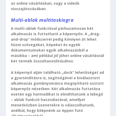
az online vásárlásban, vagy a videók
visszajátszásában.
Multi-ablak multitaskingra
A multi-ablak funkcióval párhuzamosan két
alkalmazás is futtatható a képernyőn. A „drag-
and-drop” módszerrel pedig könnyen át lehet
húzni szövegeket, képeket és egyéb
dokumentumokat egyik alkalmazásból a
másikba – ami például jól jöhet online vásárlásnál
két termék összehasonlításához.
A képernyő alján található „dock” lehetőséget ad
a gyorsindításra is, segítségével a kiválasztott
alkalmazás gombnyomásra megnyitható osztott
képernyős nézetben. Két alkalmazás futtatása
esetén egy harmadikat is elindíthatunk a lebegő
– ablak funkció használatával, amellyel
menetközben üzenetekre is válaszolhatunk,
anélkül, hogy kilépnénk az éppen futó
alkalmazásokból.