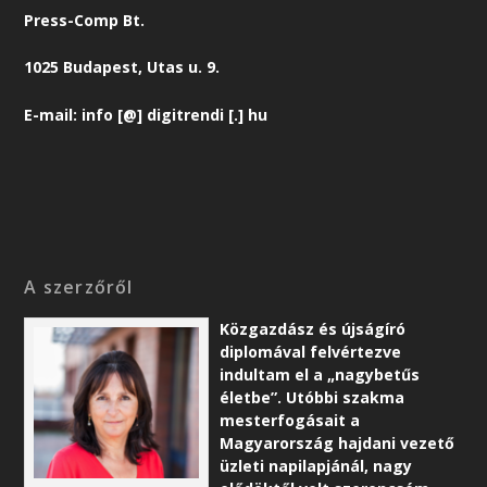
Press-Comp Bt.
1025 Budapest, Utas u. 9.
E-mail: info [@] digitrendi [.] hu
A szerzőről
Közgazdász és újságíró
diplomával felvértezve
indultam el a „nagybetűs
életbe”. Utóbbi szakma
mesterfogásait a
Magyarország hajdani vezető
üzleti napilapjánál, nagy