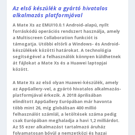
Az első készülék a gyártó hivatalos
alkalmazás platformjával
A Mate Xs az EMUI10.0.1 Android-alapú, nyílt
forráskódú operációs rendszert használja, amely
a Multiscreen Collaboration funkciót is
támogatja. Utóbbi eltörli a Windows- és Android-
készülékek közötti határokat. A technológia
segítségével a felhasználók könnyen küldhetnek
át fájlokat a Mate Xs és a Huawei laptopjai
között.
A Mate Xs az első olyan Huawei-készülék, amely
az AppGallery-vel, a gyártó hivatalos alkalmazás-
platformjával érkezik. A 2018 áprilisában
elindított AppGallery Európában már havonta
több mint 26, míg globálisan 400 millió
felhasználót számlál, a letöltések száma pedig
csak Európában meghaladja a havi 1,2 milliárdot.
Az 55 ezer alkalmazást tartalmazó áruház
folyamatosan bővül a nemzetközi és hazai