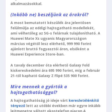
alkalmazásokkal.
(Inkább ne) beszéljünk az árakról?
A most bemutatott készülék ára jelentősen
felülmúlja az eddigi hajtogatható modellekét,
ami vélhetőleg az 5G-s felárnak tulajdonítható. A
Huawei Mate Xs ugyanis Magyarországon
március végétől lesz elérhető, 999 990 forint
ajánlott bruttó fogyasztói áron, elsőként a
Huawei Experience Store-ban.
A tavaly december óta elérhető Galaxy Fold
kiskereskedelmi ára 695 990 forint, míg a február
21-től kapható Galaxy Z Flipé 535 900 forint.
Mire mennek a gyártók a
hajtogathatósággal?
A hajtogathatóság jó ideje várt
keresletélénkítő
tényező
lett az utóbbi években már egyre inkább
lejtmenetre váltott okostelefon piacon.A