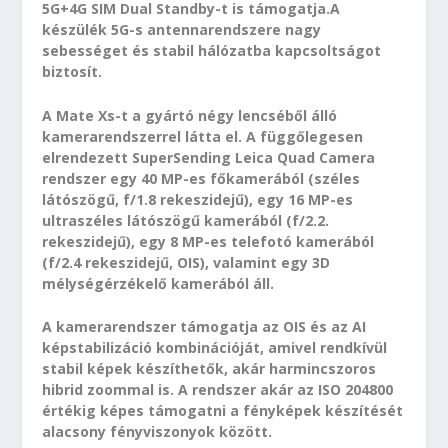
5G+4G SIM Dual Standby-t is támogatja.A
készülék 5G-s antennarendszere nagy
sebességet és stabil hálózatba kapcsoltságot
biztosít.
A Mate Xs-t a gyártó négy lencséből álló
kamerarendszerrel látta el. A függőlegesen
elrendezett SuperSending Leica Quad Camera
rendszer egy 40 MP-es főkamerából (széles
látószögű, f/1.8 rekeszidejű), egy 16 MP-es
ultraszéles látószögű kamerából (f/2.2.
rekeszidejű), egy 8 MP-es telefotó kamerából
(f/2.4 rekeszidejű, OIS), valamint egy 3D
mélységérzékelő kamerából áll.
A kamerarendszer támogatja az OIS és az AI
képstabilizáció kombinációját, amivel rendkívül
stabil képek készíthetők, akár harmincszoros
hibrid zoommal is. A rendszer akár az ISO 204800
értékig képes támogatni a fényképek készítését
alacsony fényviszonyok között.