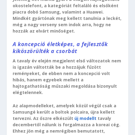
okostelefont, a kategóriát feltaláló és elsőként
piacra dobó Samsung, valamint a Huawei.
Mindkét gyártónak meg kellett tanulnia a leckét,
még a nagy verseny sem indok arra, hogy ne
hozzák az elvárt minőséget.
A koncepció életképes, a fejlesztők
kiköszörülték a csorbát
A tavaly év elején megjelent első változatok nem
is igazán váltották be a hozzájuk fűzött
reményeket, de ebben nem a koncepció volt
hibás, hanem egyebek mellett a
hajtogathatóság műszaki megoldása bizonyult
elégtelennek.
Az alapmodelleket, amelyek közül végül csak a
Samsungé került a boltok polcaira, újra kellett
tervezni. Az őszre elkészült
új modellt
tavaly
decembertől nálunk is forgalmazza a koreai cég.
Ehhez jön még a nemrégiben bemutatott,