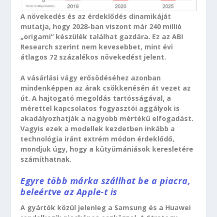
A növekedés és az érdeklődés dinamikáját
mutatja, hogy 2028-ban viszont már 240 millió
„origami” készülék találhat gazdára. Ez az ABI
Research szerint nem kevesebbet, mint évi
átlagos 72 százalékos növekedést jelent.
A vásárlási vágy erősödéséhez azonban
mindenképpen az árak csökkenésén át vezet az
út. A hajtogató megoldás tartósságával, a
mérettel kapcsolatos fogyasztói aggályok is
akadályozhatják a nagyobb mértékű elfogadást.
Vagyis ezek a modellek kezdetben inkább a
technológia iránt extrém módon érdeklődő,
mondjuk úgy, hogy a kütyümániások keresletére
számíthatnak.
Egyre több márka szállhat be a piacra,
beleértve az Apple-t is
A gyártók közül jelenleg a Samsung és a Huawei