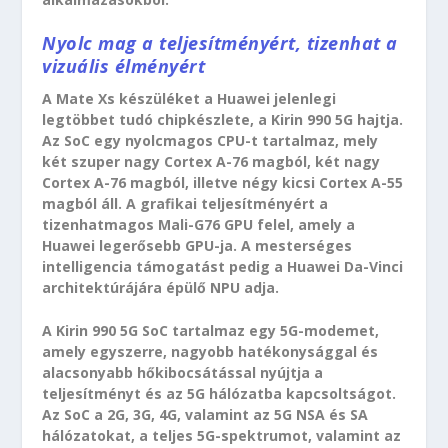
Nyolc mag a teljesítményért, tizenhat a
vizuális élményért
A Mate Xs készüléket a Huawei jelenlegi
legtöbbet tudó chipkészlete, a Kirin 990 5G hajtja.
Az SoC egy nyolcmagos CPU-t tartalmaz, mely
két szuper nagy Cortex A-76 magból, két nagy
Cortex A-76 magból, illetve négy kicsi Cortex A-55
magból áll. A grafikai teljesítményért a
tizenhatmagos Mali-G76 GPU felel, amely a
Huawei legerősebb GPU-ja. A mesterséges
intelligencia támogatást pedig a Huawei Da-Vinci
architektúrájára épülő NPU adja.
A Kirin 990 5G SoC tartalmaz egy 5G-modemet,
amely egyszerre, nagyobb hatékonysággal és
alacsonyabb hőkibocsátással nyújtja a
teljesítményt és az 5G hálózatba kapcsoltságot.
Az SoC a 2G, 3G, 4G, valamint az 5G NSA és SA
hálózatokat, a teljes 5G-spektrumot, valamint az