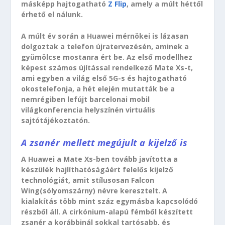
másképp hajtogatható
Z Flip
, amely a múlt héttől
érhető el nálunk.
A múlt év során a Huawei mérnökei is lázasan
dolgoztak a telefon újratervezésén, aminek a
gyümölcse mostanra ért be. Az első modellhez
képest számos újítással rendelkező Mate Xs-t,
ami egyben a világ első 5G-s és hajtogatható
okostelefonja, a hét elején mutatták be a
nemrégiben lefújt barcelonai mobil
világkonferencia helyszínén virtuális
sajtótájékoztatón.
A zsanér mellett megújult a kijelző is
A Huawei a Mate Xs-ben tovább javította a
készülék hajlíthatóságáért felelős kijelző
technológiát, amit stílusosan Falcon
Wing(sólyomszárny) névre keresztelt. A
kialakítás több mint száz egymásba kapcsolódó
részből áll. A cirkónium-alapú fémből készített
zsanér a korábbinál sokkal tartósabb, és