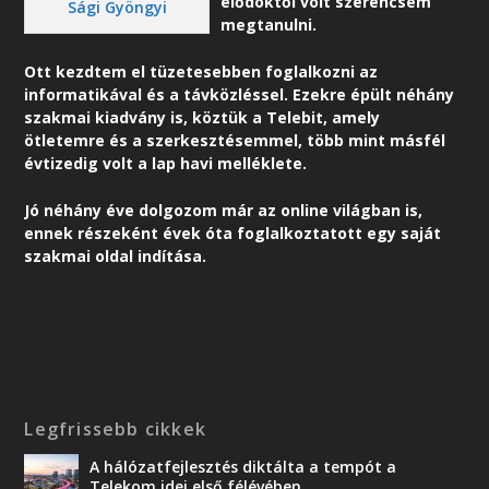
elődöktől volt szerencsém
Sági Gyöngyi
megtanulni.
Ott kezdtem el tüzetesebben foglalkozni az
informatikával és a távközléssel. Ezekre épült néhány
szakmai kiadvány is, köztük a Telebit, amely
ötletemre és a szerkesztésemmel, több mint másfél
évtizedig volt a lap havi melléklete.
Jó néhány éve dolgozom már az online világban is,
ennek részeként é
vek óta foglalkoztatott egy saját
szakmai oldal indítása.
Legfrissebb cikkek
A hálózatfejlesztés diktálta a tempót a
Telekom idei első félévében