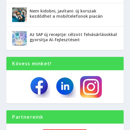
Nem kidobni, javítani: új korszak
kezdődhet a mobiltelefonok piacán
Az SAP új receptje: célzott felvásárlásokkal
gyorsítja AI-fejlesztéseit
Kövess minket!
Partnereink