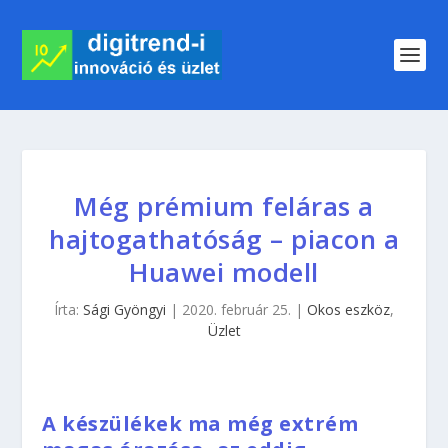
Még prémium feláras a
hajtogathatóság – piacon a
Huawei modell
Írta:
Sági Gyöngyi
|
2020. február 25.
|
Okos eszköz
,
Üzlet
A készülékek ma még extrém