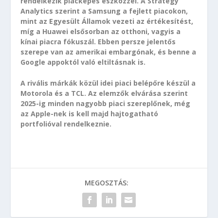
rendelkezik piacképes eszközzel. A Strategy
Analytics szerint a Samsung a fejlett piacokon,
mint az Egyesült Államok vezeti az értékesítést,
míg a Huawei elsősorban az otthoni, vagyis a
kínai piacra fókuszál. Ebben persze jelentős
szerepe van az amerikai embargónak, és benne a
Google appoktól való eltiltásnak is.
A rivális márkák közül idei piaci belépőre készül a
Motorola és a TCL. Az elemzők elvárása szerint
2025-ig minden nagyobb piaci szereplőnek, még
az Apple-nek is kell majd hajtogatható
portfolióval rendelkeznie.
MEGOSZTÁS: