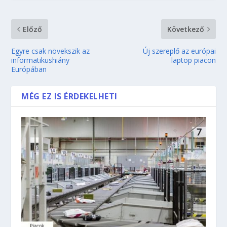
Előző
Következő
Egyre csak növekszik az
Új szereplő az európai
informatikushiány
laptop piacon
Európában
MÉG EZ IS ÉRDEKELHETI