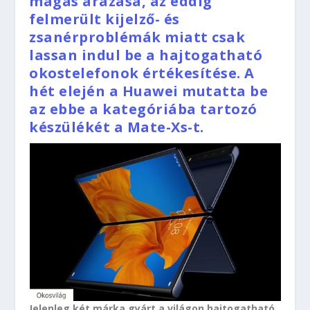
magas árazása, az eddig
felmerült kijelző- és
zsanérproblémák miatt csak
lassan indul be a hajtogatható
okostelefonok értékesítése. A
hét elején a Huawei mutatta be
az ebbe a kategóriába tartozó
készülékét a Mate-Xs-t.
Jelenleg két márka gyárt a világon hajtogatható