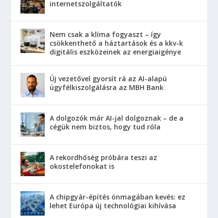
internetszolgáltatók
Nem csak a klíma fogyaszt – így
csökkenthető a háztartások és a kkv-k
digitális eszközeinek az energiaigénye
Új vezetővel gyorsít rá az AI-alapú
ügyfélkiszolgálásra az MBH Bank
A dolgozók már AI-jal dolgoznak – de a
cégük nem biztos, hogy tud róla
A rekordhőség próbára teszi az
okostelefonokat is
A chipgyár-építés önmagában kevés: ez
lehet Európa új technológiai kihívása