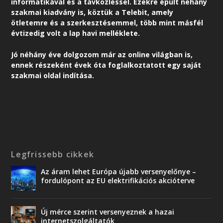
informatikával és a távközléssel. Ezekre épült néhány
szakmai kiadvány is, köztük a Telebit, amely
ötletemre és a szerkesztésemmel, több mint másfél
évtizedig volt a lap havi melléklete.
Jó néhány éve dolgozom már az online világban is,
ennek részeként é
vek óta foglalkoztatott egy saját
szakmai oldal indítása.
Legfrissebb cikkek
Az áram lehet Európa újabb versenyelőnye –
fordulópont az EU elektrifikációs akcióterve
Új mérce szerint versenyeznek a hazai
internetszolgáltatók