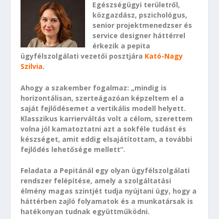
Egészségügyi területről,
közgazdász, pszichológus,
senior projektmenedzser és
service designer háttérrel
érkezik a pepita
ügyfélszolgálati vezetői posztjára
Kató-Nagy
Szilvia
.
Ahogy a szakember fogalmaz: „mindig is
horizontálisan, szerteágazóan képzeltem el a
saját fejlődésemet a vertikális modell helyett.
Klasszikus karrierváltás volt a célom, szerettem
volna jól kamatoztatni azt a sokféle tudást és
készséget, amit eddig elsajátítottam, a további
fejlődés lehetősége mellett”.
Feladata a Pepitánál egy olyan ügyfélszolgálati
rendszer felépítése, amely a szolgáltatási
élmény magas szintjét tudja nyújtani úgy, hogy a
háttérben zajló folyamatok és a munkatársak is
hatékonyan tudnak együttműködni.