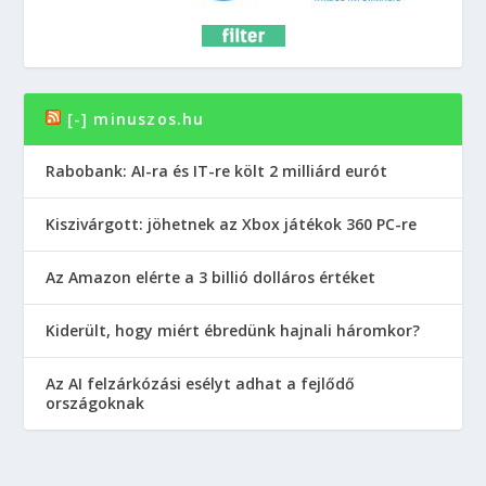
[-] minuszos.hu
Rabobank: AI-ra és IT-re költ 2 milliárd eurót
Kiszivárgott: jöhetnek az Xbox játékok 360 PC-re
Az Amazon elérte a 3 billió dolláros értéket
Kiderült, hogy miért ébredünk hajnali háromkor?
Az AI felzárkózási esélyt adhat a fejlődő
országoknak