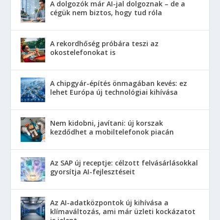
A dolgozók már AI-jal dolgoznak – de a
cégük nem biztos, hogy tud róla
A rekordhőség próbára teszi az
okostelefonokat is
A chipgyár-építés önmagában kevés: ez
lehet Európa új technológiai kihívása
Nem kidobni, javítani: új korszak
kezdődhet a mobiltelefonok piacán
Az SAP új receptje: célzott felvásárlásokkal
gyorsítja AI-fejlesztéseit
Az AI-adatközpontok új kihívása a
klímaváltozás, ami már üzleti kockázatot