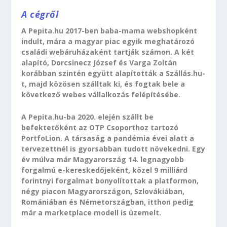
A cégről
A Pepita.hu 2017-ben baba-mama webshopként
indult, mára a magyar piac egyik meghatározó
családi webáruházaként tartják számon. A két
alapító, Dorcsinecz József és Varga Zoltán
korábban szintén együtt alapították a Szállás.hu-
t, majd közösen szálltak ki, és fogtak bele a
következő webes vállalkozás felépítésébe.
A Pepita.hu-ba 2020. elején szállt be
befektetőként az OTP Csoporthoz tartozó
PortfoLion. A társaság a pandémia évei alatt a
tervezettnél is gyorsabban tudott növekedni. Egy
év múlva már Magyarország 14. legnagyobb
forgalmú e-kereskedőjeként, közel 9 milliárd
forintnyi forgalmat bonyolítottak a platformon,
négy piacon Magyarországon, Szlovákiában,
Romániában és Németországban, itthon pedig
már a marketplace modell is üzemelt.