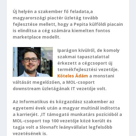
Új helyén a szakember fő feladata,a
magyarországi piactér üzletág tovább
fejlesztése mellett, hogy a Pepita külföldi piacain
is elindítsa a cég számára kiemelten fontos
marketplace modellt.
Iparágon kívülről, de komoly
szakmai tapasztalattal
érkezett a cégcsoport új
termékfejlesztési vezetője.
Köteles Ádám
a monstani
váltását megelőzően, a MOL-csoport
downstream üzletágának IT vezetője volt.
Az Informatikus és közgazdász szakember az
egyetemi évek után a magyar multinál indította
a karrierjét. ,IT támogató munkatárs pozícióból a
MOL-csoport top 100 vezetője közé került és
tagja volt a Slovnaft leányvállalat legfelsőbb
vezetésének is.