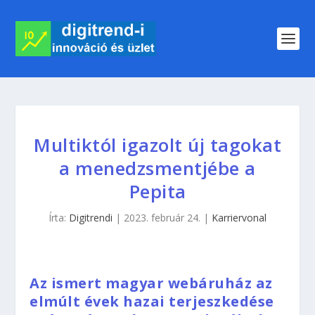
Multiktól igazolt új tagokat
a menedzsmentjébe a
Pepita
Írta:
Digitrendi
|
2023. február 24.
|
Karriervonal
Az ismert magyar webáruház az
elmúlt évek hazai terjeszkedése