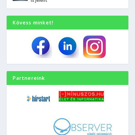
is jelent
Kövess minket!
Partnereink