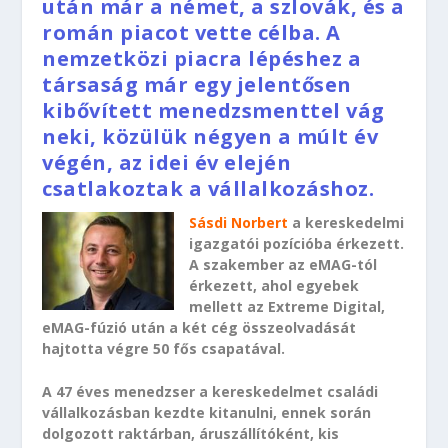
után már a német, a szlovák, és a
román piacot vette célba. A
nemzetközi piacra lépéshez a
társaság már egy jelentősen
kibővített menedzsmenttel vág
neki, közülük négyen a múlt év
végén, az idei év elején
csatlakoztak a vállalkozáshoz.
Sásdi Norbert
a kereskedelmi
igazgatói pozícióba érkezett.
A szakember az eMAG-tól
érkezett, ahol egyebek
mellett az Extreme Digital,
eMAG-fúzió után a két cég összeolvadását
hajtotta végre 50 fős csapatával.
A 47 éves menedzser a kereskedelmet családi
vállalkozásban kezdte kitanulni, ennek során
dolgozott raktárban, áruszállítóként, kis