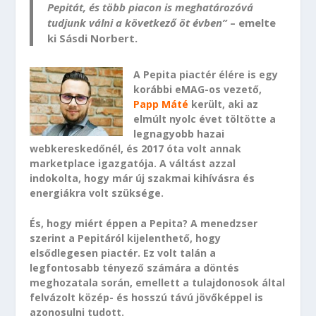
Pepitát, és több piacon is meghatározóvá
tudjunk válni a következő öt évben”
– emelte
ki Sásdi Norbert.
A Pepita piactér élére is egy
korábbi eMAG-os vezető,
Papp Máté
került, aki az
elmúlt nyolc évet töltötte a
legnagyobb hazai
webkereskedőnél, és 2017 óta volt annak
marketplace igazgatója. A váltást azzal
indokolta, hogy már új szakmai kihívásra és
energiákra volt szüksége.
És, hogy miért éppen a Pepita? A menedzser
szerint a Pepitáról kijelenthető, hogy
elsődlegesen piactér. Ez volt talán a
legfontosabb tényező számára a döntés
meghozatala során, emellett a tulajdonosok által
felvázolt közép- és hosszú távú jövőképpel is
azonosulni tudott.