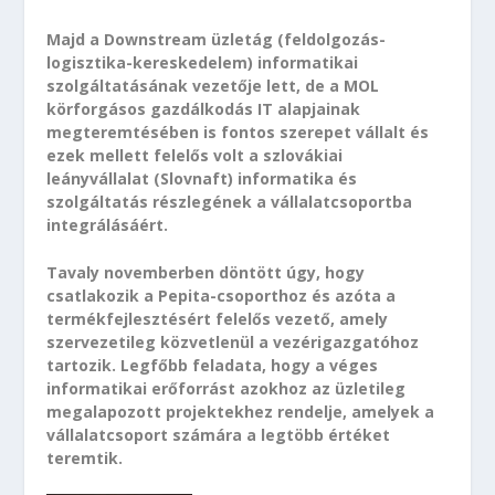
Majd a Downstream üzletág (feldolgozás-
logisztika-kereskedelem) informatikai
szolgáltatásának vezetője lett, de a MOL
körforgásos gazdálkodás IT alapjainak
megteremtésében is fontos szerepet vállalt és
ezek mellett felelős volt a szlovákiai
leányvállalat (Slovnaft) informatika és
szolgáltatás részlegének a vállalatcsoportba
integrálásáért.
Tavaly novemberben döntött úgy, hogy
csatlakozik a Pepita-csoporthoz és azóta a
termékfejlesztésért felelős vezető, amely
szervezetileg közvetlenül a vezérigazgatóhoz
tartozik. Legfőbb feladata, hogy a véges
informatikai erőforrást azokhoz az üzletileg
megalapozott projektekhez rendelje, amelyek a
vállalatcsoport számára a legtöbb értéket
teremtik.