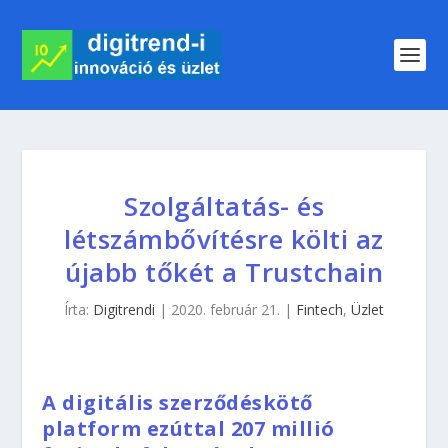
Szolgáltatás- és
létszámbővítésre költi az
újabb tőkét a Trustchain
Írta:
Digitrendi
|
2020. február 21.
|
Fintech
,
Üzlet
A digitális szerződéskötő
platform ezúttal 207 millió