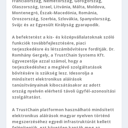
Franciaország, Németország, Görögország,
Olaszország, Izrael, Litvánia, Málta, Moldova,
Montenegró, Észak-Macedónia, Románia,
Oroszország, Szerbia, Szlovákia, Spanyolország,
Svájc és az Egyesült Királyság gyarapodik.
A befektetést a kis- és középvállalatoknak szóló
funkciók továbbfejlesztésére, piaci
terjeszkedésre és létszámbővítésre fordítják. Dr.
Romhány Gergely, a TrustChain Systems Kft.
ügyvezetője azzal számol, hogy a
terjeszkedéshez a meglévő szolgáltatások
bővítésére is szükség lesz. Idesorolja a
minősített elektronikus aláírások
tanúsítványainak kibocsátásakor az adott
ország nyelvén elérhető távoli ügyfél-azonosítási
szolgáltatást.
A TrustChain platformon használható minősített
elektronikus aláírások magyar nyelven történő
megszerzéséhez egyedi infrastruktúrát kellett
felépíteniük, ezt követően kapták meg az