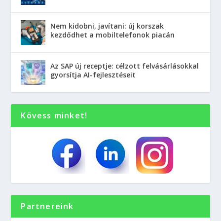
Nem kidobni, javítani: új korszak
kezdődhet a mobiltelefonok piacán
Az SAP új receptje: célzott felvásárlásokkal
gyorsítja AI-fejlesztéseit
Kövess minket!
Partnereink