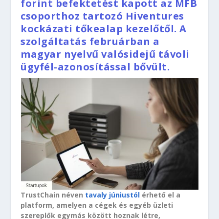
forint befektetést kapott az MFB
csoporthoz tartozó Hiventures
kockázati tőkealap kezelőtől. A
szolgáltatás februárban a
magyar nyelvű valósidejű távoli
ügyfél-azonosítással bővült.
TrustChain néven
tavaly júniustól
érhető el a
platform, amelyen a cégek és egyéb üzleti
szereplők egymás között hoznak létre,