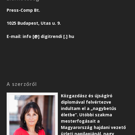
Press-Comp Bt.
1025 Budapest, Utas u. 9.
E-mail: info [@] digitrendi [.] hu
A szerzőről
Közgazdász és újságíró
diplomával felvértezve
indultam el a „nagybetűs
életbe”. Utóbbi szakma
mesterfogásait a
Magyarország hajdani vezető
üzleti napilapjánál, nagy