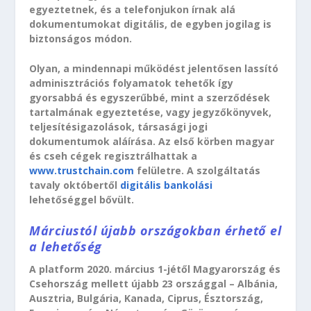
egyeztetnek, és a telefonjukon írnak alá
dokumentumokat digitális, de egyben jogilag is
biztonságos módon.
Olyan, a mindennapi működést jelentősen lassító
adminisztrációs folyamatok tehetők így
gyorsabbá és egyszerűbbé, mint a szerződések
tartalmának egyeztetése, vagy jegyzőkönyvek,
teljesítésigazolások, társasági jogi
dokumentumok aláírása. Az első körben magyar
és cseh cégek regisztrálhattak a
www.trustchain.com
felületre. A szolgáltatás
tavaly októbertől
digitális bankolási
lehetőséggel bővült.
Márciustól újabb országokban érhető el
a lehetőség
A platform 2020. március 1-jétől Magyarország és
Csehország mellett újabb 23 országgal – Albánia,
Ausztria, Bulgária, Kanada, Ciprus, Észtország,