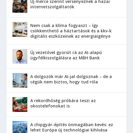
Új mérce szerint versenyeznek a hazai
internetszolgáltatók
Nem csak a klíma fogyaszt – így
csökkenthető a háztartások és a kkv-k
digitális eszközeinek az energiaigénye
Új vezetővel gyorsít rá az AI-alapú
ügyfélkiszolgálásra az MBH Bank
A dolgozók már AI-jal dolgoznak – de a
cégük nem biztos, hogy tud róla
A rekordhőség próbára teszi az
okostelefonokat is
A chipgyár-építés önmagában kevés: ez
lehet Európa új technológiai kihívása