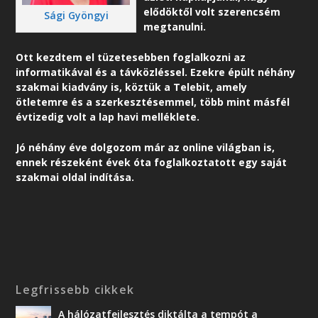
elődöktől volt szerencsém
Sági Gyöngyi
megtanulni.
Ott kezdtem el tüzetesebben foglalkozni az
informatikával és a távközléssel. Ezekre épült néhány
szakmai kiadvány is, köztük a Telebit, amely
ötletemre és a szerkesztésemmel, több mint másfél
évtizedig volt a lap havi melléklete.
Jó néhány éve dolgozom már az online világban is,
ennek részeként é
vek óta foglalkoztatott egy saját
szakmai oldal indítása.
Legfrissebb cikkek
A hálózatfejlesztés diktálta a tempót a