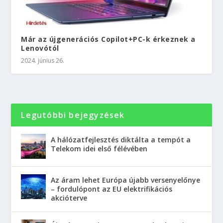
Már az újgenerációs Copilot+PC-k érkeznek a
Lenovótól
2024. június 26.
Legutóbbi bejegyzések
A hálózatfejlesztés diktálta a tempót a
Telekom idei első félévében
Az áram lehet Európa újabb versenyelőnye
– fordulópont az EU elektrifikációs
akcióterve