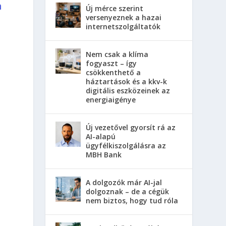
a
Új mérce szerint
versenyeznek a hazai
internetszolgáltatók
Nem csak a klíma
fogyaszt – így
csökkenthető a
háztartások és a kkv-k
digitális eszközeinek az
energiaigénye
Új vezetővel gyorsít rá az
AI-alapú
ügyfélkiszolgálásra az
MBH Bank
A dolgozók már AI-jal
dolgoznak – de a cégük
nem biztos, hogy tud róla