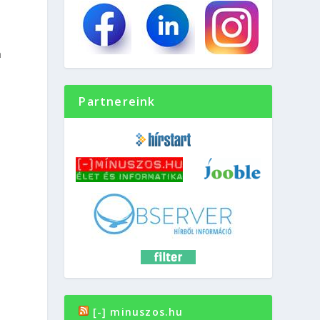
a
Partnereink
[-] minuszos.hu