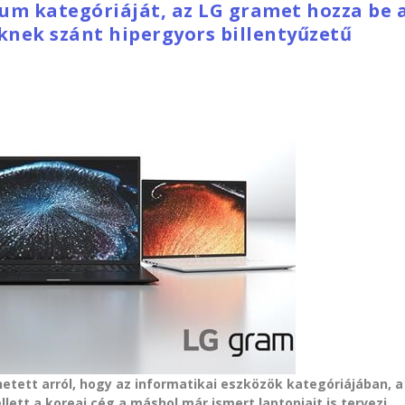
um kategóriáját, az LG gramet hozza be 
eknek szánt hipergyors billentyűzetű
etett arról, hogy az informatikai eszközök kategóriájában, a
llett a koreai cég a máshol már ismert laptopjait is tervezi