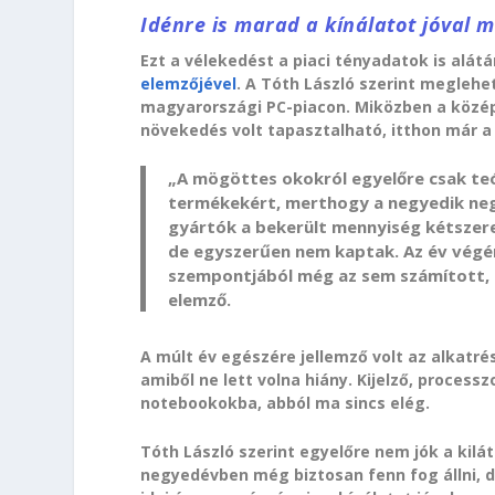
Idénre is marad a kínálatot jóval 
Ezt a vélekedést a piaci tényadatok is alát
elemzőjével
. A Tóth László szerint meglehe
magyarországi PC-piacon. Miközben a közép
növekedés volt tapasztalható, itthon már a s
„A mögöttes okokról egyelőre csak teór
termékekért, merthogy a negyedik neg
gyártók a bekerült mennyiség kétszere
de egyszerűen nem kaptak. Az év végén 
szempontjából még az sem számított, h
elemző.
A múlt év egészére jellemző volt az alkatr
amiből ne lett volna hiány. Kijelző, processzo
notebookokba, abból ma sincs elég.
Tóth László szerint egyelőre nem jók a kilá
negyedévben még biztosan fenn fog állni, de