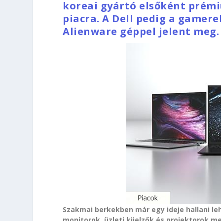
koreai gyártó elsőként prémi
piacra. A Dell pedig a gamer
Alienware géppel jelent meg.
Szakmai berkekben már egy ideje hallani leh
monitorok, üzleti kijelzők és projektorok me