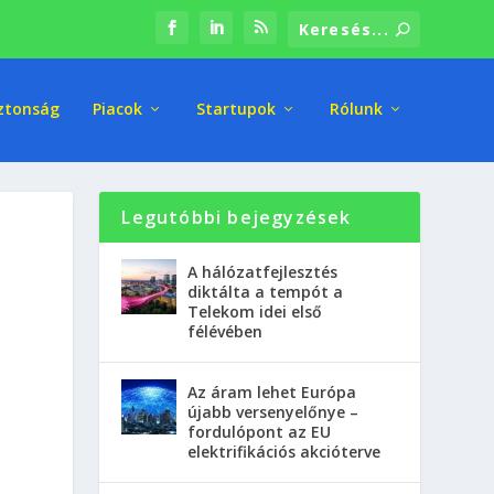
ztonság
Piacok
Startupok
Rólunk
Legutóbbi bejegyzések
A hálózatfejlesztés
diktálta a tempót a
Telekom idei első
félévében
Az áram lehet Európa
újabb versenyelőnye –
fordulópont az EU
elektrifikációs akcióterve