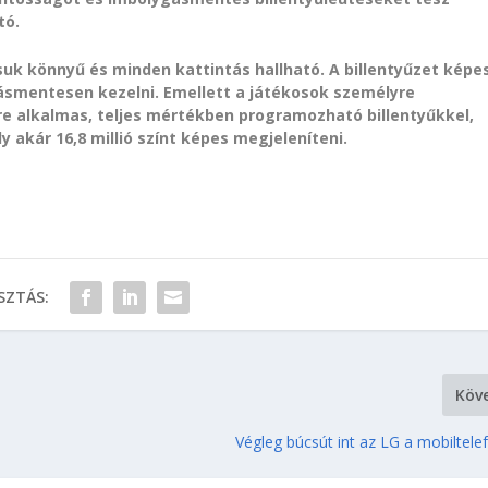
tó.
suk könnyű és minden kattintás hallható. A billentyűzet képe
ásmentesen kezelni. Emellett a játékosok személyre
e alkalmas, teljes mértékben programozható billentyűkkel,
y akár 16,8 millió színt képes megjeleníteni.
ZTÁS:
Köv
Végleg búcsút int az LG a mobiltel