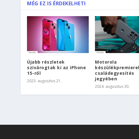
MÉG EZ IS ÉRDEKELHETI
Újabb részletek
Motorola
szivárogtak ki az iPhone
készülékpremiere
15-ről
családegyesítés
jegyében
2023. augusztus 21.
2024. augusztus 30.