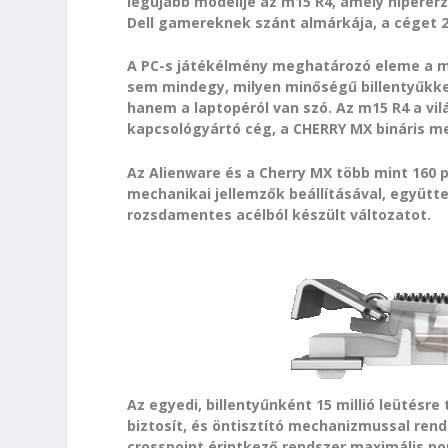
legújabb modellje az m15 R4, amely hiperér
Dell gamereknek szánt almárkája, a céget 2
A PC-s játékélmény meghatározó eleme a me
sem mindegy, milyen minőségű billentyűkkel 
hanem a laptopéról van szó. Az m15 R4 a vi
kapcsológyártó cég, a CHERRY MX bináris me
Az Alienware és a Cherry MX több mint 160 
mechanikai jellemzők beállításával, együttes
rozsdamentes acélból készült változatot.
Az egyedi, billentyűnként 15 millió leütésr
biztosít, és öntisztító mechanizmussal rend
crosspoint érintkező rendszer maximális p