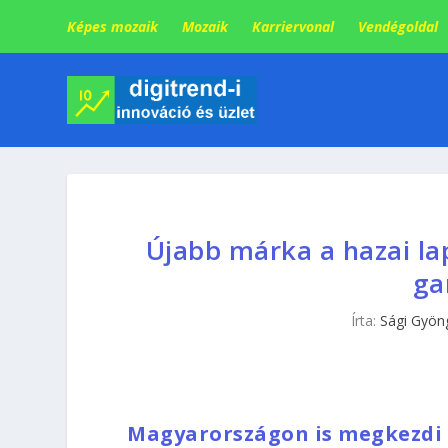
Képes mozaik
Mozaik
Karriervonal
Vendégoldal
Újabb márka a hazai lap
ga
Írta:
Sági Gyön
Magyarországon is megkezdi l