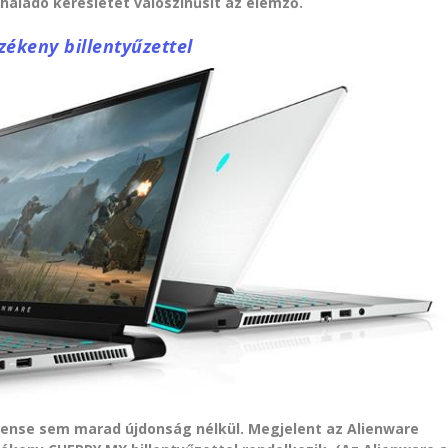
ghaladó keresletet valószínűsít az elemző.
zékeny billentyűzettel
ense sem marad újdonság nélkül. Megjelent az Alienware