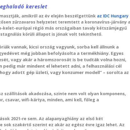
meghaladó kereslet
ámasztják, amikről az év elején beszélgettünk
az IDC Hungary
tősen zűrzavaros helyzetet teremtett a koronavírus-járvány 
-kelet-európai régió más országaiban tavaly kétszámjegyű
tagnálás körüli állapot is jónak volt tekinthető.
iák vannak, kicsi ország vagyunk, sorba kell állnunk a
yedévet még jobban befolyásolta a termékhiány. Egyes
sét, vagy akár a háromszorosát is be tudták volna hozni,
pedig már mindent el lehetett adni, a felhasználási cél
ogy adott gép üzleti, vagy konzumer modell” – sorolta az
ész szállítások akadozása, szinte nem volt olyan komponens,
r, csavar, wifi-kártya, minden, ami kell, főleg a
tások 2021-re sem. Az alapanyaghiány az első két
 sok szakértő szerint ez akár az egész évre igaz lehet. Az