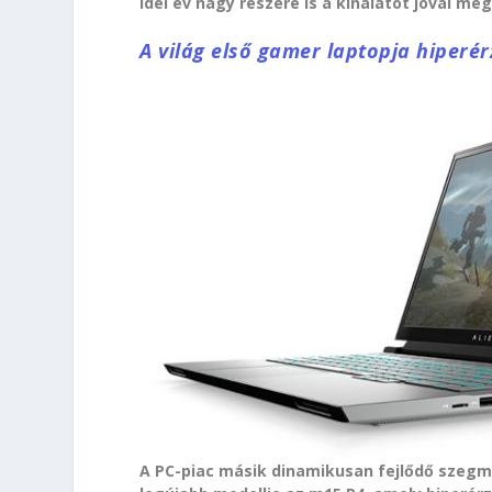
idei év nagy részére is a kínálatot jóval me
A világ első gamer laptopja hiperér
A PC-piac másik dinamikusan fejlődő szegm