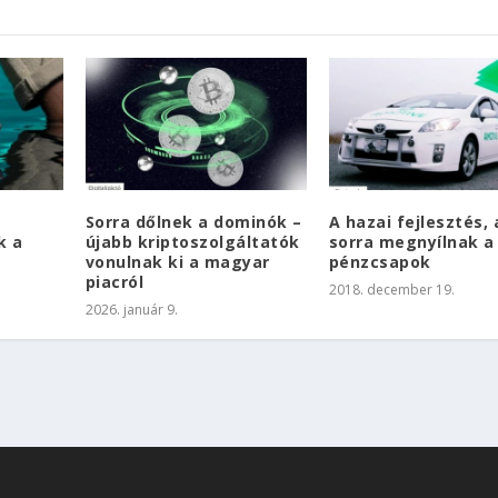
Sorra dőlnek a dominók –
A hazai fejlesztés,
k a
újabb kriptoszolgáltatók
sorra megnyílnak a
vonulnak ki a magyar
pénzcsapok
piacról
2018. december 19.
2026. január 9.