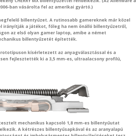
zékeny CHERRY MX billentyűzettel rendelkezik. (Az Alienware 
006-ban vásárolta fel az amerikai gyártó.)
gfelelő billentyűzet. A rutinosabb gamereknek már közel
irányítják a játékot, főleg ha nem önálló billentyűzetről,
lágon az első olyan gamer laptop, amibe a német
chanikus billentyűzetét építették.
prototípuson kísérletezett az anyagválasztással és a
en fejlesztették ki a 3,5 mm-es, ultraalacsony profilú,
e tesztelt mechanikus kapcsoló 1,8 mm-es billentyűutat
elkezik. A kétrészes billentyűsapkával és az aranyalapú
ontosságot és imbolygásmentes billentyűleütéseket tesz