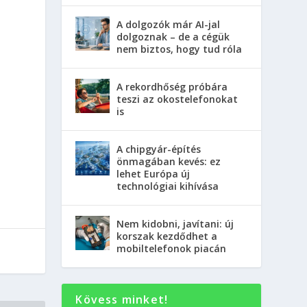
A dolgozók már AI-jal
dolgoznak – de a cégük
nem biztos, hogy tud róla
A rekordhőség próbára
teszi az okostelefonokat
is
A chipgyár-építés
önmagában kevés: ez
lehet Európa új
technológiai kihívása
Nem kidobni, javítani: új
korszak kezdődhet a
mobiltelefonok piacán
Kövess minket!