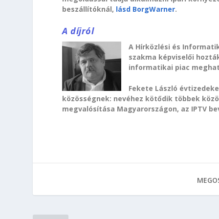
beszállítóknál,
lásd BorgWarner
.
A díjról
A Hírközlési és Informat
szakma képviselői hozták 
informatikai piac megha
Fekete László évtizedeke
közösségnek: nevéhez kötődik többek közöt
megvalósítása Magyarországon, az IPTV bev
MEGOS