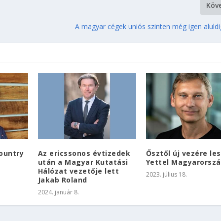
Köv
A magyar cégek uniós szinten még igen aluldig
country
Az ericssonos évtizedek
Ősztől új vezére les
után a Magyar Kutatási
Yettel Magyarorsz
Hálózat vezetője lett
2023. július 18.
Jakab Roland
2024. január 8.