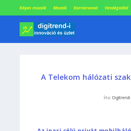
Képes mozaik
Mozaik
Karriervonal
Vendégoldal
A Telekom hálózati szak
Írta:
Digitrendi
Az ipari célú privát mobilhál