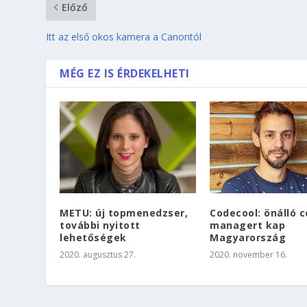
Előző
Itt az első okos kamera a Canontól
MÉG EZ IS ÉRDEKELHETI
METU: új topmenedzser,
Codecool: önálló 
további nyitott
managert kap
lehetőségek
Magyarország
2020. augusztus 27.
2020. november 16.