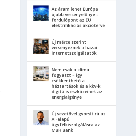
Az áram lehet Európa
újabb versenyelőnye –
fordulópont az EU
elektrifikációs akcióterve
Új mérce szerint
versenyeznek a hazai
internetszolgáltatók
Nem csak a klíma
fogyaszt – így
csökkenthető a
háztartások és a kkv-k
.
digitális eszközeinek az
energiaigénye
i
Új vezetővel gyorsít rá az
AI-alapú
ügyfélkiszolgálásra az
MBH Bank