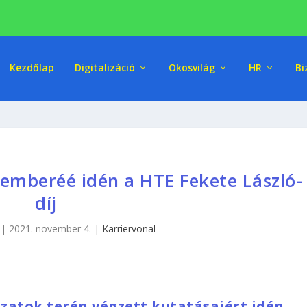
Kezdőlap
Digitalizáció
Okosvilág
HR
Bi
emberéé idén a HTE Fekete László-
díj
|
2021. november 4.
|
Karriervonal
ózatok terén végzett kutatásaiért idén