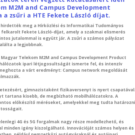
kom M2M and Campus Development
a zsűri a HTE Fekete László díjat.
hirdették meg a Hírközlési és Informatikai Tudományos
l felkarolt Fekete László-díjat, amely a szakmai elismerés
rintos jutalommal is együtt jár. A zsűri a számos pályázat
alálta a legjobbnak.
t a Magyar Telekom M2M and Campus Development Product
lózatok ipari létjogosultságát ismerte fel, és intenzív
 meghozta a várt eredményt: Campus network megoldását
almazzák.
etezésért, gimnazistaként fizikaversenyt is nyert csapatával
nyt tartana kisebb, de megbízható mobilhálózatokra. A
ontos előkészítő méréseket, amelyekkel meg tudta határozn
átosságait.
lenlegi 4G és 5G forgalmak nagy része modellezhető, és
al minden igény kiszolgálható. Innovációját számos helyen és
etben, például nemzetközi autógyáraknál és autóipari