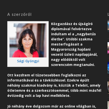
A szerzőről
Közgazdász és újságíró
diplomával felvértezve
indultam el a „nagybetűs
életbe”. Utóbbi szakma
mesterfogásait a
Magyarország hajdani
vezető üzleti napilapjánál,
nagy elődöktől volt
Sági Gyöngyi
szerencsém megtanulni.
Ott kezdtem el tüzetesebben foglalkozni az
informatikával és a távközléssel. Ezekre épült
néhány szakmai kiadvány is, köztük a Telebit, amely
ötletemre és a szerkesztésemmel, több mint másfél
évtizedig volt a lap havi melléklete.
Jó néhány éve dolgozom már az online világban is,