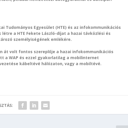
ikai Tudományos Egyesület (HTE) és az infokommunikációs
létre a HTE Fekete László-díjat a hazai távközlési és
tározó személyiségének emlékére.
n át volt fontos szereplője a hazai infokommunikációs
t a WAP és ezzel gyakorlatilag a mobilinternet
ezetése kábeltévé hálózaton, vagy a mobiltévé.
ZTÁS: