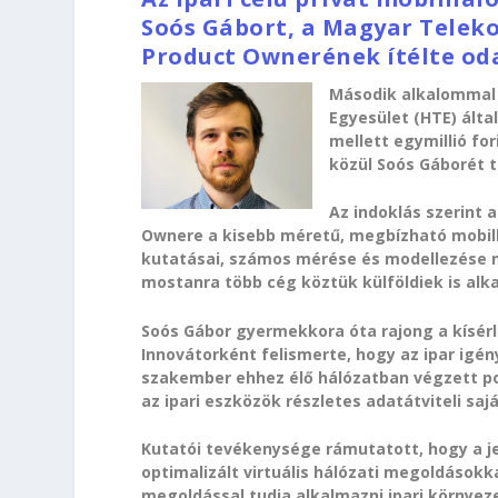
Soós Gábort, a Magyar Tele
Product Ownerének ítélte oda 
Második alkalommal 
Egyesület (HTE) álta
mellett egymillió fo
közül Soós Gáborét t
Az indoklás szerin
Ownere a kisebb méretű, megbízható mobilhá
kutatásai, számos mérése és modellezése
mostanra több cég köztük külföldiek is alk
Soós Gábor gyermekkora óta rajong a kísérl
Innovátorként felismerte, hogy az ipar igé
szakember ehhez élő hálózatban végzett p
az ipari eszközök részletes adatátviteli saj
Kutatói tevékenysége rámutatott, hogy a je
optimalizált virtuális hálózati megoldásokk
megoldással tudja alkalmazni ipari környez