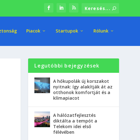
ztonság
Piacok
Startupok
Rólunk
Legutóbbi bejegyzések
A hőkupolák új korszakot
nyitnak: így alakítják át az
otthonok komfortját és a
klímapiacot
A hálózatfejlesztés
diktálta a tempót a
Telekom idei első
félévében