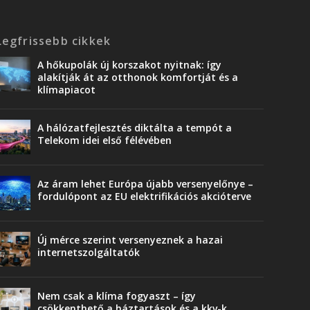
Legfrissebb cikkek
A hőkupolák új korszakot nyitnak: így
alakítják át az otthonok komfortját és a
klímapiacot
A hálózatfejlesztés diktálta a tempót a
Telekom idei első félévében
Az áram lehet Európa újabb versenyelőnye –
fordulópont az EU elektrifikációs akcióterve
Új mérce szerint versenyeznek a hazai
internetszolgáltatók
Nem csak a klíma fogyaszt – így
csökkenthető a háztartások és a kkv-k