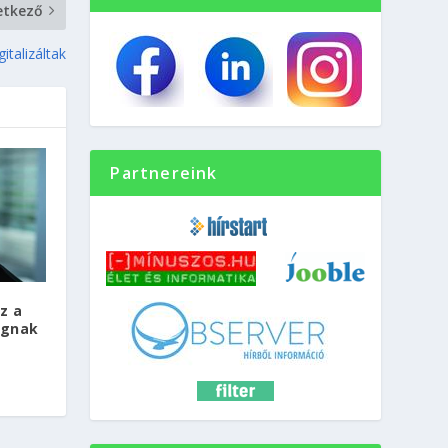
etkező
italizáltak
Partnereink
z a
ágnak