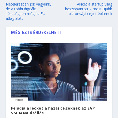
Netelérésben jók vagyunk,
Akiket a startup világ
de a többi digitális
beszippantott – most újabb
készségben még az EU
biztonsági céget építenek
átlag alatt
MÉG EZ IS ÉRDEKELHETI
Feladja a leckét a hazai cégeknek az SAP
S/4HANA átállás