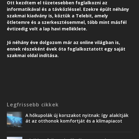
Ott kezdtem el tüzetesebben foglalkozni az
informatikával és a távközléssel. Ezekre épült néhány
szakmai kiadvány is, köztük a Telebit, amely
ötletemre és a szerkesztésemmel, több mint másfél
évtizedig volt a lap havi melléklete.
Jó néhány éve dolgozom már az online világban is,
ennek részeként é
vek óta foglalkoztatott egy saját
szakmai oldal indítása.
Legfrissebb cikkek
A hőkupolák új korszakot nyitnak: így alakítják
át az otthonok komfortját és a klímapiacot