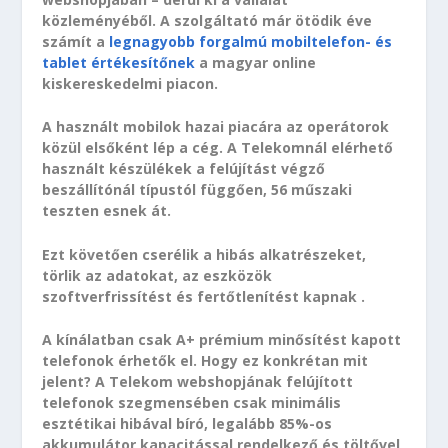
közleményéből. A szolgáltató már ötödik éve
számít a
legnagyobb forgalmú mobiltelefon- és
tablet értékesítőnek
a magyar online
kiskereskedelmi piacon.
A használt mobilok hazai piacára az operátorok
közül elsőként lép a cég. A Telekomnál elérhető
használt készülékek a felújítást végző
beszállítónál típustól függően, 56 műszaki
teszten esnek át.
Ezt követően cserélik a hibás alkatrészeket,
törlik az adatokat, az eszközök
szoftverfrissítést és fertőtlenítést kapnak .
A kínálatban csak A+ prémium minősítést kapott
telefonok érhetők el. Hogy ez konkrétan mit
jelent? A Telekom webshopjának felújított
telefonok szegmensében csak minimális
esztétikai hibával bíró, legalább 85%-os
akkumulátor kapacitással rendelkező és töltővel,