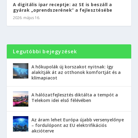
A digitális ipar receptje: az SE is beszáll a
gyárak „oprendszerének” a fejlesztésébe
2026. május 16.
Legutóbbi bejegyzések
A hőkupolák új korszakot nyitnak: így
alakítják át az otthonok komfortját és a
klímapiacot
A hálózatfejlesztés diktálta a tempót a
Telekom idei első félévében
Az áram lehet Európa újabb versenyelőnye
– fordulópont az EU elektrifikációs
akcióterve