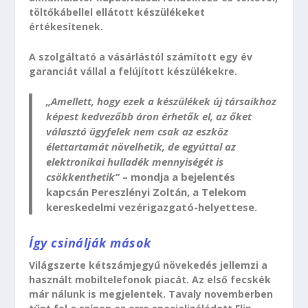
töltőkábellel ellátott készülékeket
értékesítenek.
A szolgáltató a vásárlástól számított egy év
garanciát vállal a felújított készülékekre.
„Amellett, hogy ezek a készülékek új társaikhoz
képest kedvezőbb áron érhetők el, az őket
választó ügyfelek nem csak az eszköz
élettartamát növelhetik, de egyúttal az
elektronikai hulladék mennyiségét is
csökkenthetik”
– mondja a bejelentés
kapcsán Pereszlényi Zoltán, a Telekom
kereskedelmi vezérigazgató-helyettese.
Így csinálják mások
Világszerte kétszámjegyű növekedés jellemzi a
használt mobiltelefonok piacát. Az első fecskék
már nálunk is megjelentek. Tavaly novemberben