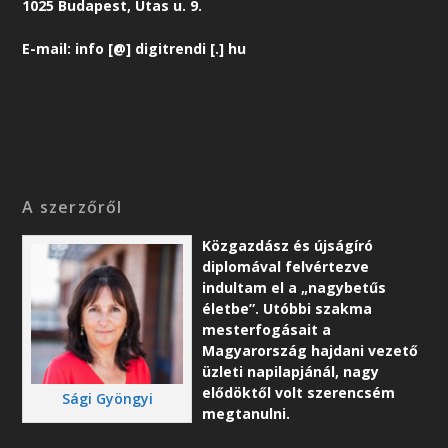
1025 Budapest, Utas u. 9.
E-mail: info [@] digitrendi [.] hu
A szerzőről
Közgazdász és újságíró
diplomával felvértezve
indultam el a „nagybetűs
életbe”. Utóbbi szakma
mesterfogásait a
Magyarország hajdani vezető
üzleti napilapjánál, nagy
elődöktől volt szerencsém
Sági Gyöngyi
megtanulni.