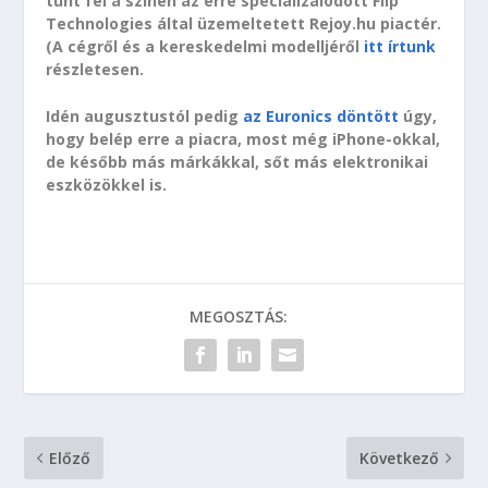
tűnt fel a színen az erre specializálódott Flip
Technologies által üzemeltetett Rejoy.hu piactér.
(A cégről és a kereskedelmi modelljéről
itt írtunk
részletesen.
Idén augusztustól pedig
az Euronics döntött
úgy,
hogy belép erre a piacra, most még iPhone-okkal,
de később más márkákkal, sőt más elektronikai
eszközökkel is.
MEGOSZTÁS:
Előző
Következő