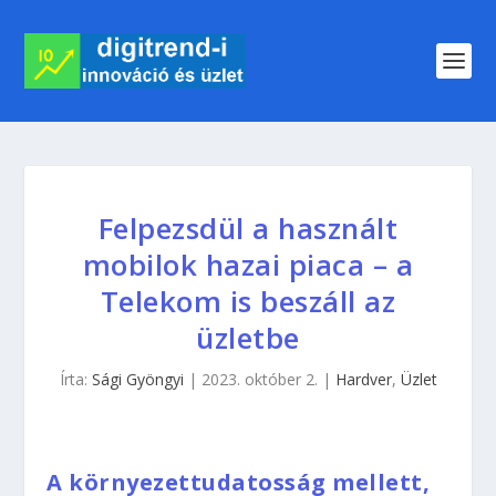
Felpezsdül a használt
mobilok hazai piaca – a
Telekom is beszáll az
üzletbe
Írta:
Sági Gyöngyi
|
2023. október 2.
|
Hardver
,
Üzlet
A környezettudatosság mellett,