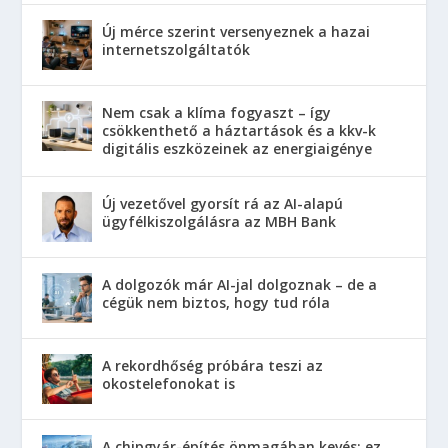
Új mérce szerint versenyeznek a hazai
internetszolgáltatók
Nem csak a klíma fogyaszt – így
csökkenthető a háztartások és a kkv-k
digitális eszközeinek az energiaigénye
Új vezetővel gyorsít rá az AI-alapú
ügyfélkiszolgálásra az MBH Bank
A dolgozók már AI-jal dolgoznak – de a
cégük nem biztos, hogy tud róla
A rekordhőség próbára teszi az
okostelefonokat is
A chipgyár-építés önmagában kevés: ez