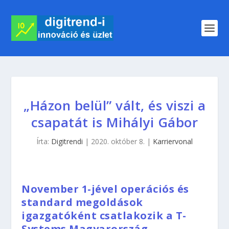
„Házon belül” vált, és viszi a
csapatát is Mihályi Gábor
Írta:
Digitrendi
|
2020. október 8.
|
Karriervonal
November 1-jével operációs és
standard megoldások
igazgatóként csatlakozik a T-
Systems Magyarország