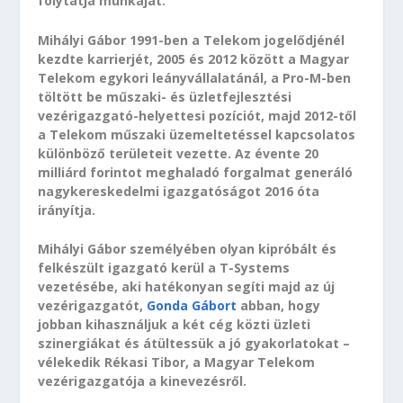
folytatja munkáját.
Mihályi Gábor 1991-ben a Telekom jogelődjénél
kezdte karrierjét, 2005 és 2012 között a Magyar
Telekom egykori leányvállalatánál, a Pro-M-ben
töltött be műszaki- és üzletfejlesztési
vezérigazgató-helyettesi pozíciót, majd 2012-től
a Telekom műszaki üzemeltetéssel kapcsolatos
különböző területeit vezette. Az évente 20
milliárd forintot meghaladó forgalmat generáló
nagykereskedelmi igazgatóságot 2016 óta
irányítja.
Mihályi Gábor személyében olyan kipróbált és
felkészült igazgató kerül a T-Systems
vezetésébe, aki hatékonyan segíti majd az új
vezérigazgatót,
Gonda Gábort
abban, hogy
jobban kihasználjuk a két cég közti üzleti
szinergiákat és átültessük a jó gyakorlatokat –
vélekedik Rékasi Tibor, a Magyar Telekom
vezérigazgatója a kinevezésről.