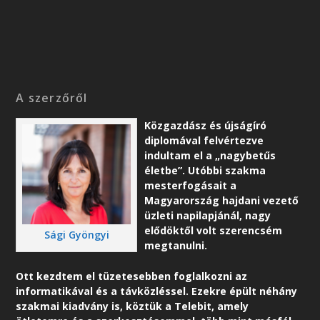
A szerzőről
Közgazdász és újságíró
diplomával felvértezve
indultam el a „nagybetűs
életbe”. Utóbbi szakma
mesterfogásait a
Magyarország hajdani vezető
üzleti napilapjánál, nagy
elődöktől volt szerencsém
Sági Gyöngyi
megtanulni.
Ott kezdtem el tüzetesebben foglalkozni az
informatikával és a távközléssel. Ezekre épült néhány
szakmai kiadvány is, köztük a Telebit, amely