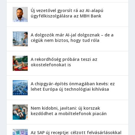
Új vezetővel gyorsít rá az AI-alapú
ügyfélkiszolgálásra az MBH Bank
A dolgozók már AI-jal dolgoznak – de a
cégük nem biztos, hogy tud róla
A rekordhőség próbára teszi az
okostelefonokat is
A chipgyár-építés önmagában kevés: ez
lehet Európa új technológiai kihívása
Nem kidobni, javítani: új korszak
kezdődhet a mobiltelefonok piacán
Az SAP új receptje: célzott felvásárlásokkal