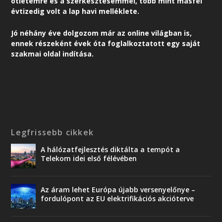
ötletemre és a szerkesztésemmel, több mint másfél
évtizedig volt a lap havi melléklete.
Jó néhány éve dolgozom már az online világban is,
ennek részeként é
vek óta foglalkoztatott egy saját
szakmai oldal indítása.
Legfrissebb cikkek
A hálózatfejlesztés diktálta a tempót a
Telekom idei első félévében
Az áram lehet Európa újabb versenyelőnye –
fordulópont az EU elektrifikációs akcióterve