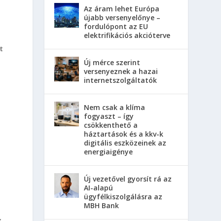
Az áram lehet Európa
újabb versenyelőnye –
fordulópont az EU
elektrifikációs akcióterve
t
Új mérce szerint
versenyeznek a hazai
internetszolgáltatók
Nem csak a klíma
fogyaszt – így
csökkenthető a
háztartások és a kkv-k
digitális eszközeinek az
energiaigénye
Új vezetővel gyorsít rá az
AI-alapú
ügyfélkiszolgálásra az
MBH Bank
z