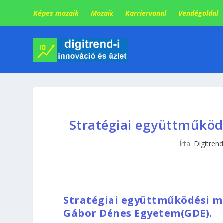
Képes mozaik
Mozaik
Karriervonal
Vendégoldal
Stratégiai együttműköd
Írta:
Digitrend
Stratégiai együttműködési me
Gábor Dénes Egyetem(GDE).