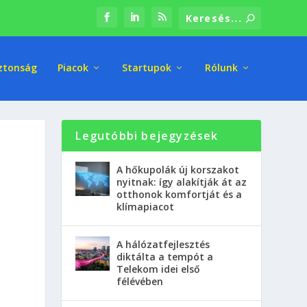
ztonság
Piacok
Startupok
Rólunk
Legutóbbi bejegyzések
A hőkupolák új korszakot
nyitnak: így alakítják át az
otthonok komfortját és a
klímapiacot
A hálózatfejlesztés
diktálta a tempót a
Telekom idei első
félévében