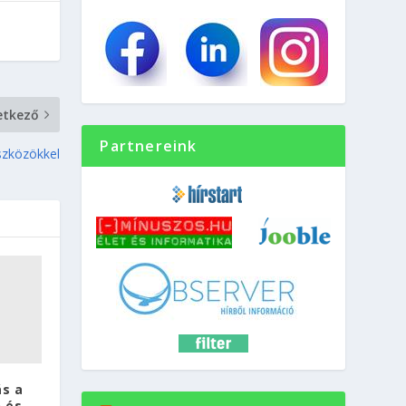
etkező
Partnereink
eszközökkel
ás a
 és