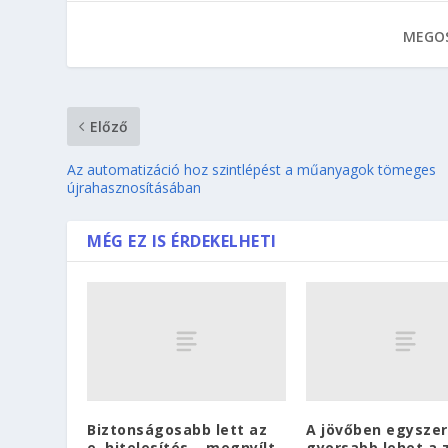
MEGOS
Előző
Az automatizáció hoz szintlépést a műanyagok tömeges
újrahasznosításában
MÉG EZ IS ÉRDEKELHETI
Biztonságosabb lett az
A jövőben egysze
e–hitelesítés – megnyílt
gyorsabb lehet a 