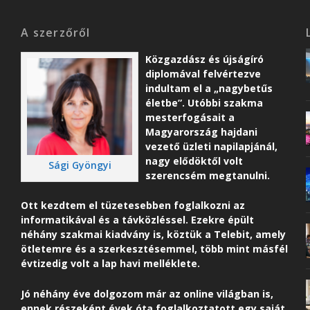
A szerzőről
Közgazdász és újságíró
diplomával felvértezve
indultam el a „nagybetűs
életbe”. Utóbbi szakma
mesterfogásait a
Magyarország hajdani
vezető üzleti napilapjánál,
nagy elődöktől volt
Sági Gyöngyi
szerencsém megtanulni.
Ott kezdtem el tüzetesebben foglalkozni az
informatikával és a távközléssel. Ezekre épült
néhány szakmai kiadvány is, köztük a Telebit, amely
ötletemre és a szerkesztésemmel, több mint másfél
évtizedig volt a lap havi melléklete.
Jó néhány éve dolgozom már az online világban is,
ennek részeként é
vek óta foglalkoztatott egy saját