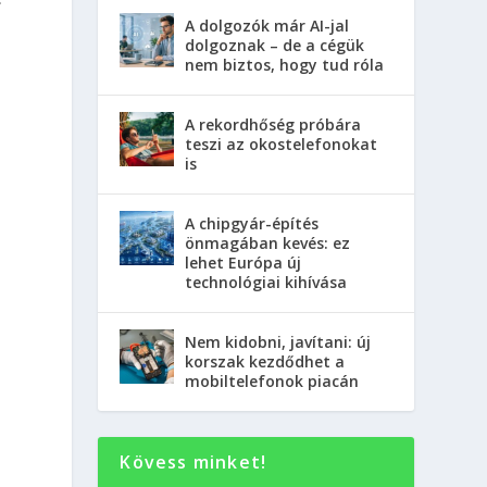
A dolgozók már AI-jal
dolgoznak – de a cégük
nem biztos, hogy tud róla
A rekordhőség próbára
teszi az okostelefonokat
is
A chipgyár-építés
önmagában kevés: ez
lehet Európa új
technológiai kihívása
Nem kidobni, javítani: új
korszak kezdődhet a
mobiltelefonok piacán
Kövess minket!