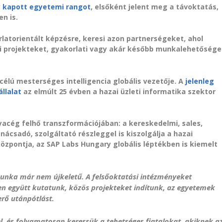
y kapott egyetemi rangot
, elsőként jelent meg a távoktatás,
en is.
atorientált képzésre, keresi azon partnerségeket, ahol
si projekteket, gyakorlati vagy akár később munkalehetősége
 célú mesterséges intelligencia globális vezetője. A
jelenleg
llalat
az elmúlt 25 évben a hazai üzleti informatika szektor
yacég felhő transzformációjában: a kereskedelmi, sales,
ácsadó, szolgáltató részleggel is kiszolgálja a hazai
központja, az SAP Labs Hungary globális léptékben is kiemelt
unka már nem újkeletű. A felsőoktatási intézményeket
zen együtt kutatunk, közös projekteket indítunk, az egyetemek
rő utánpótlást.
l, és folyamatosan keressük a tehetséges fiatalokat, akiknek a