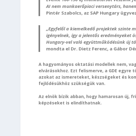
AI nem munkaerőpiaci versenytárs, hanem
Pintér Szabolcs, az SAP Hungary ügyve
„Egyfelől a kiemelkedő projektek szinte
igényelnek, így a jelentős eredményeket ö
Hungary-vel való együttműködésünk új tá
mondta el Dr. Dietz Ferenc, a Gábor D
A hagyományos oktatási modellek nem, vagy
elvárásokhoz. Ezt felismerve, a GDE egyre t
azokat az ismereteket, készségeket és kom
fejlődésükhöz szükségük van.
Az elnök bízik abban, hogy hamarosan új, f
képzéseket is elindíthatnak.