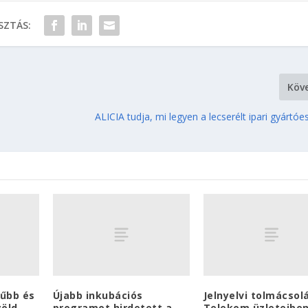
ZTÁS:
Köv
ALICIA tudja, mi legyen a lecserélt ipari gyártó
rűbb és
Újabb inkubációs
Jelnyelvi tolmácsol
zöld
programot hirdetett a
Telekom üzleteiben