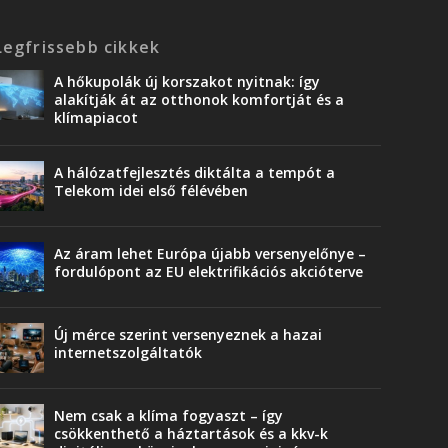
Legfrissebb cikkek
A hőkupolák új korszakot nyitnak: így
alakítják át az otthonok komfortját és a
klímapiacot
A hálózatfejlesztés diktálta a tempót a
Telekom idei első félévében
Az áram lehet Európa újabb versenyelőnye –
fordulópont az EU elektrifikációs akcióterve
Új mérce szerint versenyeznek a hazai
internetszolgáltatók
Nem csak a klíma fogyaszt – így
csökkenthető a háztartások és a kkv-k