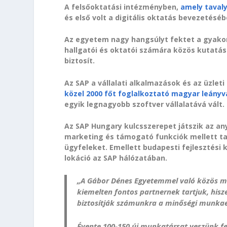
A felsőoktatási intézményben,
amely taval
és első volt a digitális oktatás bevezetéséb
Az egyetem nagy hangsúlyt fektet a gyakorl
hallgatói és oktatói számára közös kutatá
biztosít.
Az SAP a vállalati alkalmazások és az üzleti
közel 2000 főt foglalkoztató magyar leányvá
egyik legnagyobb szoftver vállalatává vált.
Az SAP Hungary kulcsszerepet játszik az an
marketing és támogató funkciók mellett tan
ügyfeleket. Emellett budapesti fejlesztési 
lokáció az SAP hálózatában.
„A Gábor Dénes Egyetemmel való közös m
kiemelten fontos partnernek tartjuk, his
biztosítják számunkra a minőségi munkae
Évente 100-150 új munkatársat veszünk fe