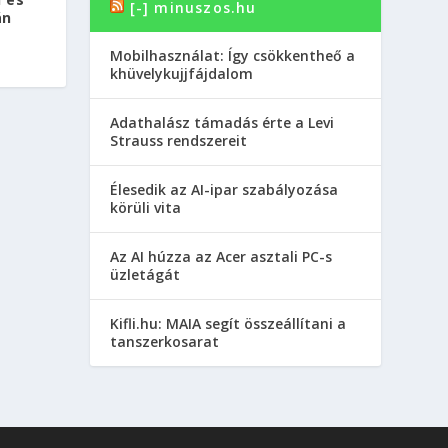
[-] minuszos.hu
án
Mobilhasználat: Így csökkentheő a
khüvelykujjfájdalom
Adathalász támadás érte a Levi
Strauss rendszereit
Élesedik az AI-ipar szabályozása
körüli vita
Az AI húzza az Acer asztali PC-s
üzletágát
Kifli.hu: MAIA segít összeállítani a
tanszerkosarat