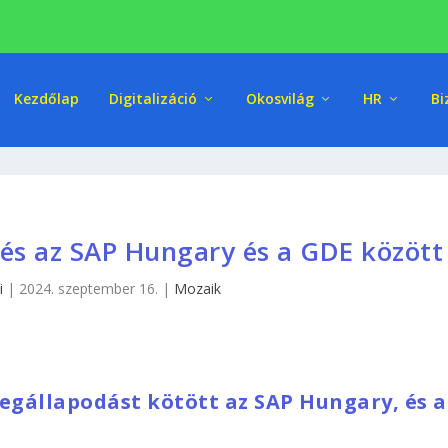
Kezdőlap
Digitalizáció
Okosvilág
HR
Bi
és az SAP Hungary és a GDE között
i
|
2024. szeptember 16.
|
Mozaik
gállapodást kötött az SAP Hungary, és a