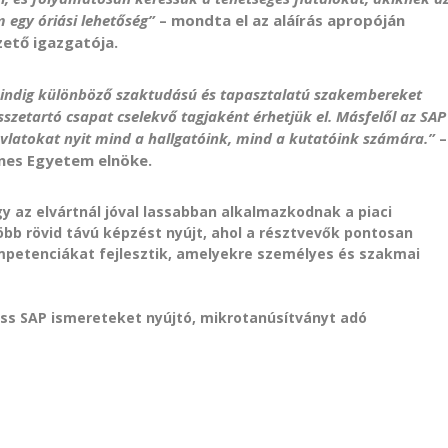
 egy óriási lehetőség”
– mondta el az aláírás apropóján
zető igazgatója.
 mindig különböző szaktudású és tapasztalatú szakembereket
sszetartó csapat cselekvő tagjaként érhetjük el. Másfelől az SAP
vlatokat nyit mind a hallgatóink, mind a kutatóink számára.”
–
énes Egyetem elnöke.
 az elvártnál jóval lassabban alkalmazkodnak a piaci
öbb rövid távú képzést nyújt, ahol a résztvevők pontosan
petenciákat fejlesztik, amelyekre személyes és szakmai
riss SAP ismereteket nyújtó, mikrotanúsítványt adó