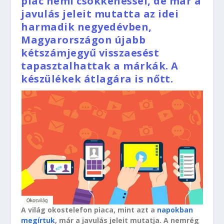
piac némi csökkenéssel, de már a
javulás jeleit mutatta az idei
harmadik negyedévben,
Magyarországon újabb
kétszámjegyű visszaesést
tapasztalhattak a márkák. A
készülékek átlagára is nőtt.
A világ okostelefon piaca, mint azt a
napokban
megírtuk
, már a javulás jeleit mutatja. A nemrég