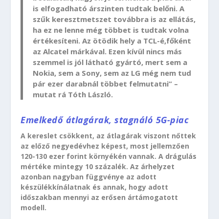
is elfogadható árszinten tudtak belőni. A
szűk keresztmetszet továbbra is az ellátás,
ha ez ne lenne még többet is tudtak volna
értékesíteni. Az ötödik hely a TCL-é,főként
az Alcatel márkával. Ezen kívül nincs más
szemmel is jól látható gyártó, mert sem a
Nokia, sem a Sony, sem az LG még nem tud
pár ezer darabnál többet felmutatni” –
mutat rá Tóth László.
Emelkedő átlagárak, stagnáló 5G-piac
A kereslet csökkent, az átlagárak viszont nőttek
az előző negyedévhez képest, most jellemzően
120-130 ezer forint környékén vannak. A drágulás
mértéke mintegy 10 százalék. Az árhelyzet
azonban nagyban függvénye az adott
készülékkínálatnak és annak, hogy adott
időszakban mennyi az erősen ártámogatott
modell.