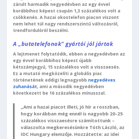
zárult harmadik negyedévben az egy évvel
korábbihoz képest csupán 1,3 százalékos volt a
csökkenés. A hazai okostelefon piacon viszont
nem lehet túl nagy rendszerszintű változásról,
trendfordulóról beszélni.
A „butatelefonok” gyártói jól jártak
A lejtmenet folytatódik, ebben a negyedévben az
egy évvel korábbihoz képest újabb
kétszámjegyű, 15 százalékos volt a visszaesés.
Ez a mutató megközelíti a globális piac
történetének eddigi legnagyobb
negyedéves
zuhanását
, ami a második negyedévben
következett be 16 százalékos mínusszal.
„Ami a hazai piacot illeti, jó hír a rosszban,
hogy korábban még ennél is nagyobb 20-25
százalékos visszaesésre számítottunk –
válaszolta megkeresésünkre Tóth László, az
IDC Hungary elemzője. Hozzátette: az idei