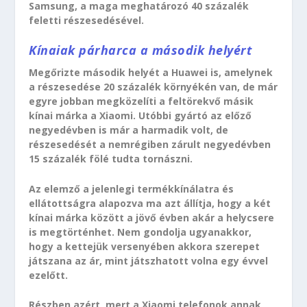
Samsung, a maga meghatározó 40 százalék
feletti részesedésével.
Kínaiak párharca a második helyért
Megőrizte második helyét a Huawei is, amelynek
a részesedése 20 százalék környékén van, de már
egyre jobban megközelíti a feltörekvő másik
kínai márka a Xiaomi. Utóbbi gyártó az előző
negyedévben is már a harmadik volt, de
részesedését a nemrégiben zárult negyedévben
15 százalék fölé tudta tornászni.
Az elemző a jelenlegi termékkínálatra és
ellátottságra alapozva ma azt állítja, hogy a két
kínai márka között a jövő évben akár a helycsere
is megtörténhet. Nem gondolja ugyanakkor,
hogy a kettejük versenyében akkora szerepet
játszana az ár, mint játszhatott volna egy évvel
ezelőtt.
Részben azért, mert a Xiaomi telefonok annak