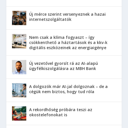
Új mérce szerint versenyeznek a hazai
internetszolgáltatók
Nem csak a klíma fogyaszt – így
csökkenthető a háztartások és a kkv-k
digitális eszközeinek az energiaigénye
Új vezetővel gyorsít rá az AI-alapú
ügyfélkiszolgálásra az MBH Bank
A dolgozók már AI-jal dolgoznak – de a
cégük nem biztos, hogy tud róla
A rekordhőség próbára teszi az
okostelefonokat is