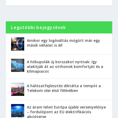
Legutóbbi bejegyzések
Amikor egy logóváltás mögött már egy
másik vállalat is áll
A hőkupolák új korszakot nyitnak: így
alakítják át az otthonok komfortját és a
klímapiacot
A hálózatfejlesztés diktálta a tempót a
Telekom idei első félévében
Az áram lehet Európa újabb versenyelőnye
– fordulópont az EU elektrifikációs
akcióterve