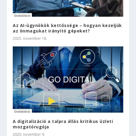
Az AI-ügynökök kettőssége – hogyan kezeljük
az önmagukat irányító gépeket?
2025. november 18.
A digitalizáció a talpra állás kritikus üzleti
mozgatórugója
2020. november 9.