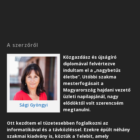
A szerzőről
Közgazdász és újságíró
diplomával felvértezve
indultam el a „nagybetűs
életbe”. Utóbbi szakma
mesterfogásait a
Magyarország hajdani vezető
üzleti napilapjánál, nagy
elődöktől volt szerencsém
Sági Gyöngyi
megtanulni.
Ott kezdtem el tüzetesebben foglalkozni az
informatikával és a távközléssel. Ezekre épült néhány
szakmai kiadvány is, köztük a Telebit, amely