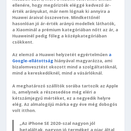
ellenére, hogy megőrizték eléggé kedvező ár-
érték arányukat, már nem lógnak ki annyira a
Huawei áraival összevetve. Mindkettőnél
hasonlóan jó ár-érték arányú modellek láthatók,
a Xiaominál a prémium kategóriában nőtt az ár, a
Huaweinél pedig főleg a középkategóriában
csökkent.
Az elemző a Huawei helyzetét egyértelműen
a
Google-ellátottság
hiányával magyarázza, ami
bizalomvesztést okozott mind a szolgáltatóknál,
mind a kereskedőknél, mind a vásárlóknál.
A meghatározó szállítók sorába tartozik az Apple
is, amelynek a részesedése még eléri a
kétszámjegyű mértéket, ez a negyedik helyre
elég. Az almalogójú márka egy éve még dobogós
volt itthon.
„Az iPhone SE 2020-szal nagyon jól
betaláltak, nagyon jó terméket a piac által