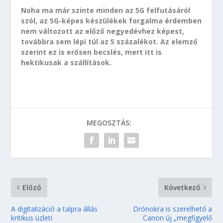
Noha ma már szinte minden az 5G felfutásáról
szól, az 5G-képes készülékek forgalma érdemben
nem változott az előző negyedévhez képest,
továbbra sem lépi túl az 5 százalékot. Az elemző
szerint ez is erősen becslés, mert itt is
hektikusak a szállítások.
MEGOSZTÁS:
Előző
Következő
A digitalizáció a talpra állás
Drónokra is szerelhető a
kritikus üzleti
Canon új „megfigyelő