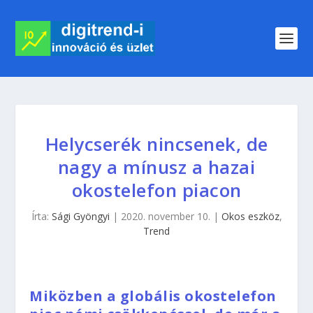
Helycserék nincsenek, de
nagy a mínusz a hazai
okostelefon piacon
Írta:
Sági Gyöngyi
|
2020. november 10.
|
Okos eszköz
,
Trend
Miközben a globális okostelefon