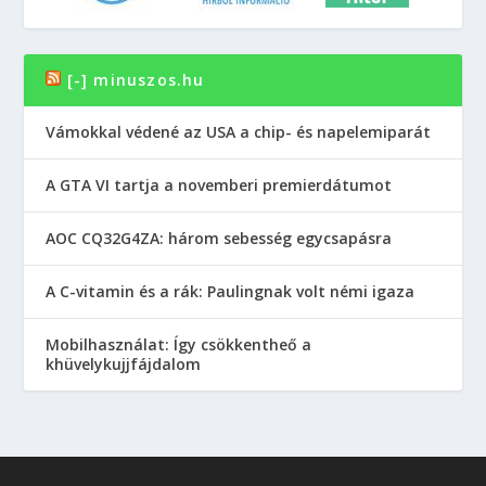
[-] minuszos.hu
Vámokkal védené az USA a chip- és napelemiparát
A GTA VI tartja a novemberi premierdátumot
AOC CQ32G4ZA: három sebesség egycsapásra
A C-vitamin és a rák: Paulingnak volt némi igaza
Mobilhasználat: Így csökkentheő a
khüvelykujjfájdalom