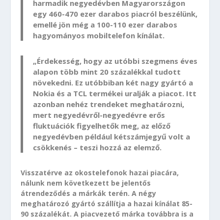
harmadik negyedévben Magyarországon
egy 460-470 ezer darabos piacról beszélünk,
emellé jön még a 100-110 ezer darabos
hagyományos mobiltelefon kínálat.
„Érdekesség, hogy az utóbbi szegmens éves
alapon több mint 20 százalékkal tudott
növekedni. Ez utóbbiban két nagy gyártó a
Nokia és a TCL termékei uralják a piacot. Itt
azonban nehéz trendeket meghatározni,
mert negyedévről-negyedévre erős
fluktuációk figyelhetők meg, az előző
negyedévben például kétszámjegyű volt a
csökkenés – teszi hozzá az elemző.
Visszatérve az okostelefonok hazai piacára,
nálunk nem következett be jelentős
átrendeződés a márkák terén. A négy
meghatározó gyártó szállítja a hazai kínálat 85-
90 százalékát. A piacvezető márka továbbra is a