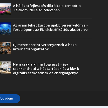
A hálózatfejlesztés diktálta a tempót a
Telekom idei első félévében
Az áram lehet Európa újabb versenyelőnye –
fordulópont az EU elektrifikációs akcióterve
Új mérce szerint versenyeznek a hazai
internetszolgáltatók
Nem csak a klíma fogyaszt – így
csökkenthető a háztartások és a kkv-k
digitális eszközeinek az energiaigénye
lfogadom
Trend
Üzlet
Karriervonal
Vendégoldal