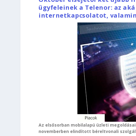
ügyfeleinek a Telenor: az aká
internetkapcsolatot, valamin
Az elsősorban mobilalapú üzleti megoldásair
novemberben elindított béreltvonali szolgá