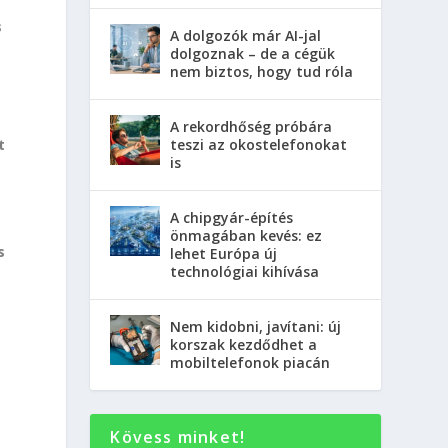
s
A dolgozók már AI-jal
dolgoznak – de a cégük
nem biztos, hogy tud róla
A rekordhőség próbára
teszi az okostelefonokat
t
is
A chipgyár-építés
önmagában kevés: ez
s
lehet Európa új
technológiai kihívása
Nem kidobni, javítani: új
korszak kezdődhet a
mobiltelefonok piacán
Kövess minket!