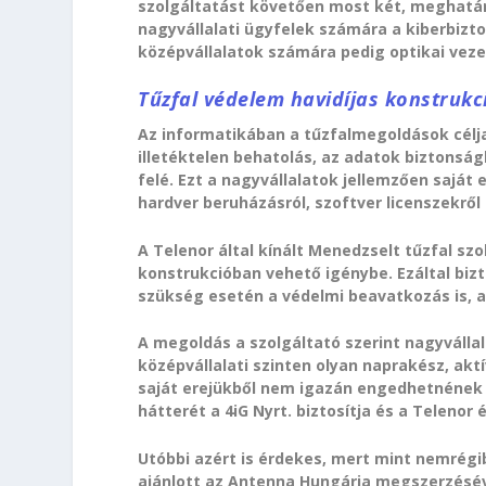
szolgáltatást követően most két, meghatáro
nagyvállalati ügyfelek számára a kiberbizto
középvállalatok számára pedig optikai vezet
Tűzfal védelem havidíjas konstruk
Az informatikában a tűzfalmegoldások célj
illetéktelen behatolás, az adatok biztonsá
felé. Ezt a nagyvállalatok jellemzően saját
hardver beruházásról, szoftver licenszekrő
A Telenor által kínált Menedzselt tűzfal sz
konstrukcióban vehető igénybe. Ezáltal bizt
szükség esetén a védelmi beavatkozás is, a
A megoldás a szolgáltató szerint nagyváll
középvállalati szinten olyan naprakész, ak
saját erejükből nem igazán engedhetnének
hátterét a 4iG Nyrt. biztosítja és a Telenor 
Utóbbi azért is érdekes, mert mint nemrég
ajánlott az Antenna Hungária megszerzéséve