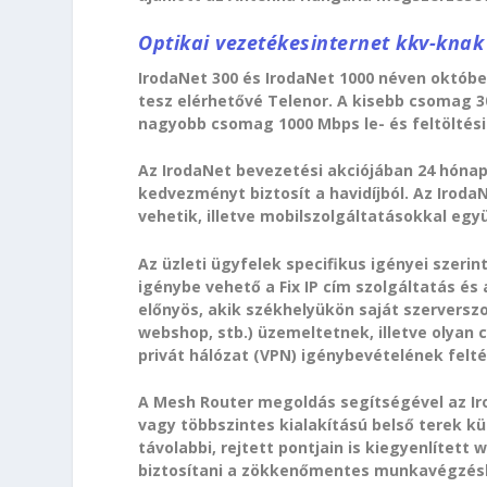
Optikai vezetékesinternet kkv-knak
IrodaNet 300 és IrodaNet 1000 néven október
tesz elérhetővé Telenor. A kisebb csomag 30
nagyobb csomag 1000 Mbps le- és feltöltési
Az IrodaNet bevezetési akciójában 24 hóna
kedvezményt biztosít a havidíjból. Az Iroda
vehetik, illetve mobilszolgáltatásokkal eg
Az üzleti ügyfelek specifikus igényei szeri
igénybe vehető a Fix IP cím szolgáltatás és
előnyös, akik székhelyükön saját szerverszo
webshop, stb.) üzemeltetnek, illetve olyan
privát hálózat (VPN) igénybevételének feltét
A Mesh Router megoldás segítségével az Ir
vagy többszintes kialakítású belső terek kü
távolabbi, rejtett pontjain is kiegyenlített 
biztosítani a zökkenőmentes munkavégzés