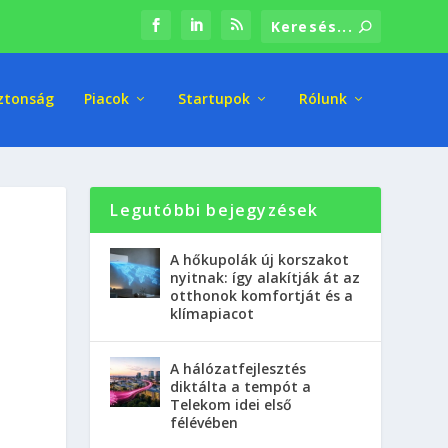
ztonság
Piacok
Startupok
Rólunk
Legutóbbi bejegyzések
A hőkupolák új korszakot
nyitnak: így alakítják át az
otthonok komfortját és a
klímapiacot
A hálózatfejlesztés
diktálta a tempót a
Telekom idei első
félévében