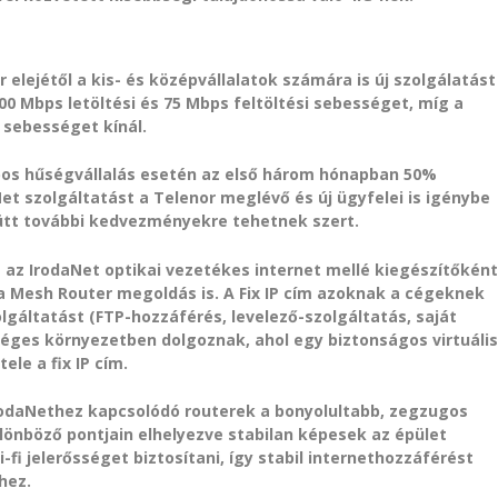
 elejétől a kis- és középvállalatok számára is új szolgálatást
0 Mbps letöltési és 75 Mbps feltöltési sebességet, míg a
 sebességet kínál.
pos hűségvállalás esetén az első három hónapban 50%
Net szolgáltatást a Telenor meglévő és új ügyfelei is igénybe
yütt további kedvezményekre tehetnek szert.
nt az IrodaNet optikai vezetékes internet mellé kiegészítőkén
 a Mesh Router megoldás is. A Fix IP cím azoknak a cégeknek
lgáltatást (FTP-hozzáférés, levelező-szolgáltatás, saját
 céges környezetben dolgoznak, ahol egy biztonságos virtuáli
ele a fix IP cím.
odaNethez kapcsolódó routerek a bonyolultabb, zegzugos
lönböző pontjain elhelyezve stabilan képesek az épület
wi-fi jelerősséget biztosítani, így stabil internethozzáférést
hez.