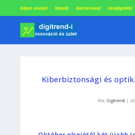
Képes mozaik
Mozaik
Karriervonal
Vendégoldal
Kiberbiztonsági és optik
Írta:
Digitrendi
|
20
Október elsejétől két újabb ir