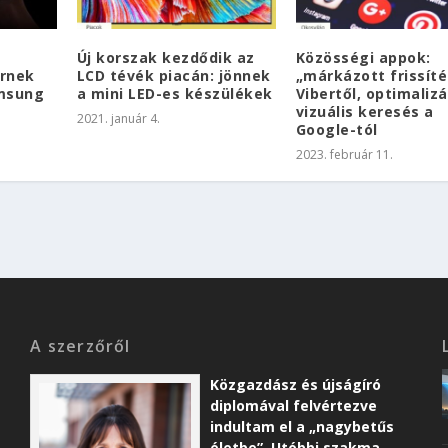
Új korszak kezdődik az
Közösségi appok:
ernek
LCD tévék piacán: jönnek
„márkázott frissíté
amsung
a mini LED-es készülékek
Vibertől, optimalizá
vizuális keresés a
2021. január 4.
Google-tól
2023. február 11.
A szerzőről
Közgazdász és újságíró
diplomával felvértezve
indultam el a „nagybetűs
életbe”. Utóbbi szakma