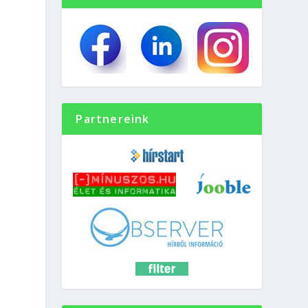
Partnereink
t
s