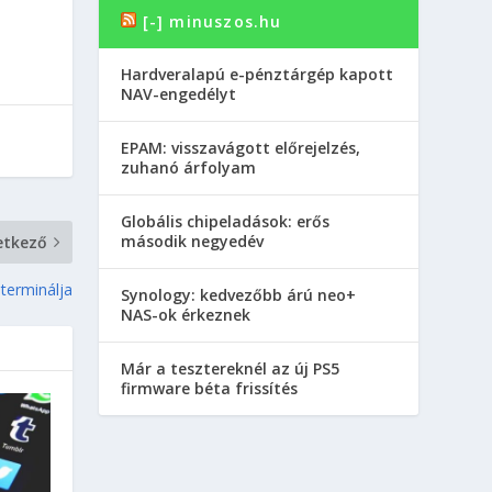
[-] minuszos.hu
Hardveralapú e-pénztárgép kapott
NAV-engedélyt
EPAM: visszavágott előrejelzés,
zuhanó árfolyam
Globális chipeladások: erős
második negyedév
etkező
 terminálja
Synology: kedvezőbb árú neo+
NAS-ok érkeznek
Már a tesztereknél az új PS5
firmware béta frissítés