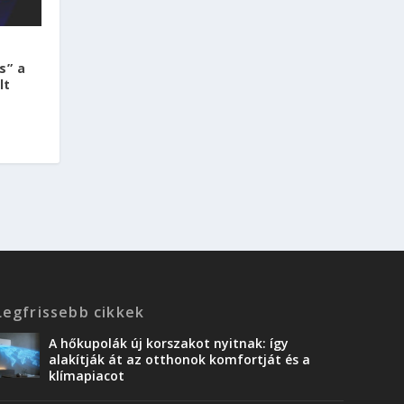
s” a
lt
Legfrissebb cikkek
A hőkupolák új korszakot nyitnak: így
alakítják át az otthonok komfortját és a
klímapiacot