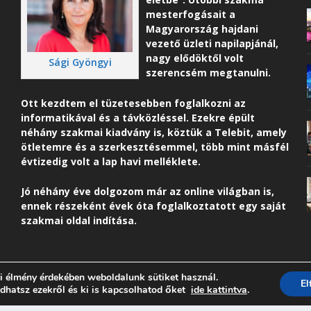
mesterfogásait a
Magyarország hajdani
vezető üzleti napilapjánál,
nagy elődöktől volt
Sági Gyöngyi
szerencsém megtanulni.
Ott kezdtem el tüzetesebben foglalkozni az
informatikával és a távközléssel. Ezekre épült
néhány szakmai kiadvány is, köztük a Telebit, amely
ötletemre és a szerkesztésemmel, több mint másfél
évtizedig volt a lap havi melléklete.
Jó néhány éve dolgozom már az online világban is,
ennek részeként é
vek óta foglalkoztatott egy saját
szakmai oldal indítása.
i élmény érdekében weboldalunk sütiket használ.
E
dhatsz ezekről és ki is kapcsolhatod őket
ide kattintva
.