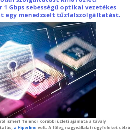
r 1 Gbps sebességű optikai vezetékes
t egy menedzselt tűzfalszolgáltatást.
ól ismert Telenor korábbi üzleti ajánlata a tavaly
ltatás,
a Hiperline
volt. A főleg nagyvállalati ügyfeleket célzó