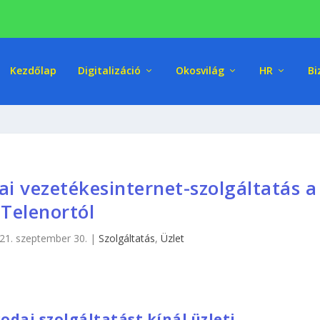
Kezdőlap
Digitalizáció
Okosvilág
HR
Bi
ai vezetékesinternet-szolgáltatás a
Telenortól
21. szeptember 30.
|
Szolgáltatás
,
Üzlet
odai szolgáltatást kínál üzleti