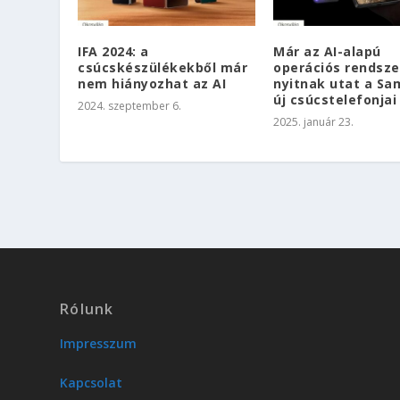
IFA 2024: a
Már az AI-alapú
csúcskészülékekből már
operációs rendsz
nem hiányozhat az AI
nyitnak utat a S
új csúcstelefonjai
2024. szeptember 6.
2025. január 23.
Rólunk
Impresszum
Kapcsolat