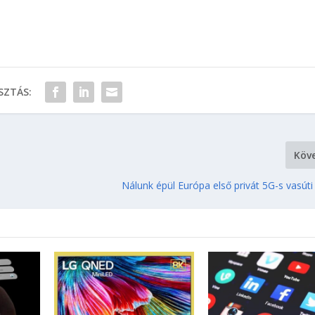
ZTÁS:
Köv
Nálunk épül Európa első privát 5G-s vasúti