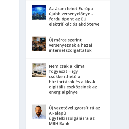
Az áram lehet Európa
újabb versenyelőnye –
fordulópont az EU
elektrifikációs akcióterve
Új mérce szerint
versenyeznek a hazai
internetszolgáltatók
Nem csak a klíma
fogyaszt – így
csökkenthető a
háztartások és a kkv-k
digitális eszközeinek az
energiaigénye
Új vezetővel gyorsít rá az
AI-alapú
ügyfélkiszolgálásra az
MBH Bank