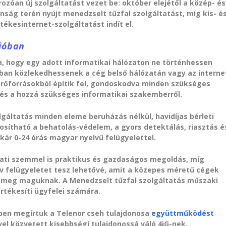
zóan új szolgáltatást vezet be: október elejétől a közép- és
nság terén nyújt menedzselt tűzfal szolgáltatást, míg kis- é
ékesinternet-szolgáltatást indít el.
cióban
a, hogy egy adott informatikai hálózaton ne történhessen
gban közlekedhessenek a cég belső hálózatán vagy az interne
 erőforrásokból építik fel, gondoskodva minden szükséges
l és a hozzá szükséges informatikai szakemberről.
olgáltatás minden eleme beruházás nélkül, havidíjas bérleti
osítható a behatolás-védelem, a gyors detektálás, riasztás é
kár 0-24 órás magyar nyelvű felügyelettel.
alati szemmel is praktikus és gazdaságos megoldás, míg
tív felügyeletet tesz lehetővé, amit a közepes méretű cégek
 meg maguknak. A Menedzselt tűzfal szolgáltatás műszaki
értékesíti ügyfelei számára.
iben megírtuk a Telenor cseh tulajdonosa
együttműködést
l közvetett kisebbségi tulajdonossá váló 4iG-nek.