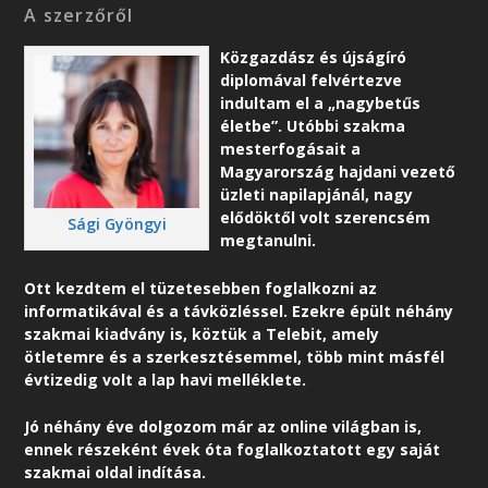
A szerzőről
Közgazdász és újságíró
diplomával felvértezve
indultam el a „nagybetűs
életbe”. Utóbbi szakma
mesterfogásait a
Magyarország hajdani vezető
üzleti napilapjánál, nagy
elődöktől volt szerencsém
Sági Gyöngyi
megtanulni.
Ott kezdtem el tüzetesebben foglalkozni az
informatikával és a távközléssel. Ezekre épült néhány
szakmai kiadvány is, köztük a Telebit, amely
ötletemre és a szerkesztésemmel, több mint másfél
évtizedig volt a lap havi melléklete.
Jó néhány éve dolgozom már az online világban is,
ennek részeként é
vek óta foglalkoztatott egy saját
szakmai oldal indítása.