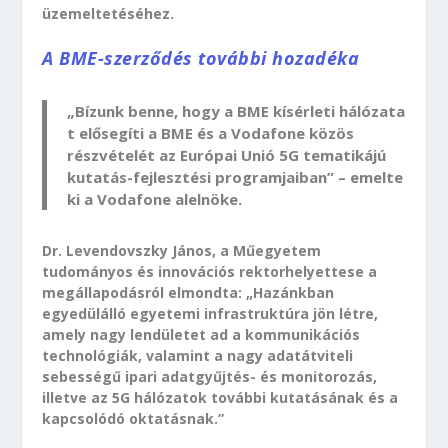
üzemeltetéséhez.
A BME-szerződés további hozadéka
„Bízunk benne, hogy a BME kísérleti hálózata
t elősegíti a BME és a Vodafone közös
részvételét az Európai Unió 5G tematikájú
kutatás-fejlesztési programjaiban” – emelte
ki a Vodafone alelnöke.
Dr. Levendovszky János, a Műegyetem
tudományos és innovációs rektorhelyettese a
megállapodásról elmondta: „Hazánkban
egyedülálló egyetemi infrastruktúra jön létre,
amely nagy lendületet ad a kommunikációs
technológiák, valamint a nagy adatátviteli
sebességű ipari adatgyűjtés- és monitorozás,
illetve az 5G hálózatok további kutatásának és a
kapcsolódó oktatásnak.”