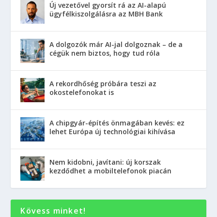
Új vezetővel gyorsít rá az AI-alapú
ügyfélkiszolgálásra az MBH Bank
A dolgozók már AI-jal dolgoznak – de a
cégük nem biztos, hogy tud róla
A rekordhőség próbára teszi az
okostelefonokat is
A chipgyár-építés önmagában kevés: ez
lehet Európa új technológiai kihívása
Nem kidobni, javítani: új korszak
kezdődhet a mobiltelefonok piacán
Kövess minket!