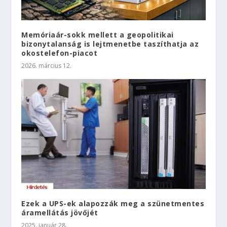
Memóriaár-sokk mellett a geopolitikai
bizonytalanság is lejtmenetbe taszíthatja az
okostelefon-piacot
2026. március 12.
Ezek a UPS-ek alapozzák meg a szünetmentes
áramellátás jövőjét
2025. január 28.