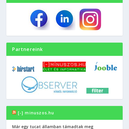
Partnereink
[-] minuszos.hu
Már egy tucat államban támadtak meg