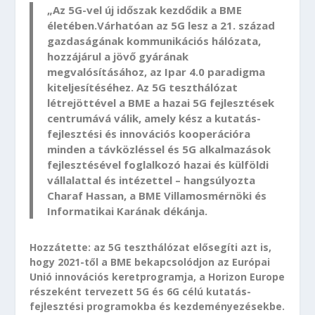
„Az 5G-vel új időszak kezdődik a BME
életében.Várhatóan az 5G lesz a 21. század
gazdaságának kommunikációs hálózata,
hozzájárul a jövő gyárának
megvalósításához, az Ipar 4.0 paradigma
kiteljesítéséhez. Az 5G teszthálózat
létrejöttével a BME a hazai 5G fejlesztések
centrumává válik, amely kész a kutatás-
fejlesztési és innovációs kooperációra
minden a távközléssel és 5G alkalmazások
fejlesztésével foglalkozó hazai és külföldi
vállalattal és intézettel – hangsúlyozta
Charaf Hassan, a BME Villamosmérnöki és
Informatikai Karának dékánja.
Hozzátette: az 5G teszthálózat elősegíti azt is,
hogy 2021-től a BME bekapcsolódjon az Európai
Unió innovációs keretprogramja, a Horizon Europe
részeként tervezett 5G és 6G célú kutatás-
fejlesztési programokba és kezdeményezésekbe.