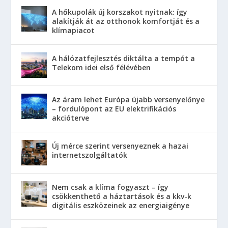
A hőkupolák új korszakot nyitnak: így
alakítják át az otthonok komfortját és a
klímapiacot
A hálózatfejlesztés diktálta a tempót a
Telekom idei első félévében
Az áram lehet Európa újabb versenyelőnye
– fordulópont az EU elektrifikációs
akcióterve
Új mérce szerint versenyeznek a hazai
internetszolgáltatók
Nem csak a klíma fogyaszt – így
csökkenthető a háztartások és a kkv-k
digitális eszközeinek az energiaigénye