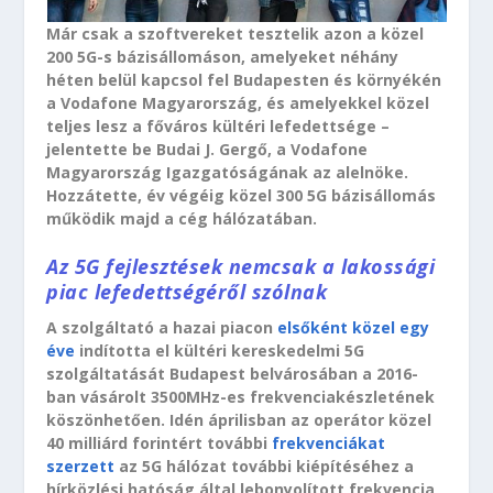
Már csak a szoftvereket tesztelik azon a közel
200 5G-s bázisállomáson, amelyeket néhány
héten belül kapcsol fel Budapesten és környékén
a Vodafone Magyarország, és amelyekkel közel
teljes lesz a főváros kültéri lefedettsége –
jelentette be Budai J. Gergő, a Vodafone
Magyarország Igazgatóságának az alelnöke.
Hozzátette, év végéig közel 300 5G bázisállomás
működik majd a cég hálózatában.
Az 5G fejlesztések nemcsak a lakossági
piac lefedettségéről szólnak
A szolgáltató a hazai piacon
elsőként közel egy
éve
indította el kültéri kereskedelmi 5G
szolgáltatását Budapest belvárosában a 2016-
ban vásárolt 3500MHz-es frekvenciakészletének
köszönhetően. Idén áprilisban az operátor közel
40 milliárd forintért további
frekvenciákat
szerzett
az 5G hálózat további kiépítéséhez a
hírközlési hatóság által lebonyolított frekvencia