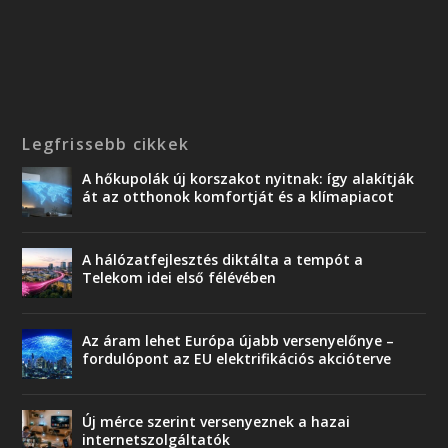
Legfrissebb cikkek
A hőkupolák új korszakot nyitnak: így alakítják
át az otthonok komfortját és a klímapiacot
A hálózatfejlesztés diktálta a tempót a
Telekom idei első félévében
Az áram lehet Európa újabb versenyelőnye –
fordulópont az EU elektrifikációs akcióterve
Új mérce szerint versenyeznek a hazai
internetszolgáltatók