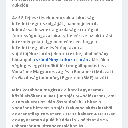
aukción.
Az 5G fejlesztések nemcsak a lakossági
lefedettséget szolgálják, hanem jelentős
kihatással lesznek a gazdaság stratégiai
fontosságú ágazataira is, beleértve az oktatási
intézményeket. Így nem véletlen, hogy a
lefedettség növelését épp azon a
sajtótájékoztatón jelentették be, ahol néhány
hónappal
a szándéknyilatkozat után
aláírták a
végleges együttműködési megállapodást is a
Vodafone Magyarország és a Budapesti Műszaki
és Gazdaságtudományi Egyetem (BME) között.
Mint korábban megírtuk a hazai egyetemek
közül elsőként a BME jut saját 5G-hálózathoz, ami
a tervek szerint idén őszre épül ki. Ehhez a
Vodafone biztosít a saját frekvenciakészletéből
az eredetileg tervezett 20 MHz helyett 40 MHz-et
az egyetemen épülő kísérleti 5G hálózat és 5G
Laboratórium létrehozatalához és