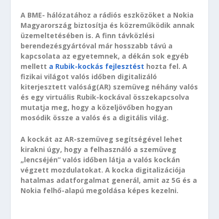
A BME- hálózatához a rádiós eszközöket a Nokia
Magyarország biztosítja és közreműködik annak
üzemeltetésében is. A finn távközlési
berendezésgyártóval már hosszabb távú a
kapcsolata az egyetemnek, a dékán sok egyéb
mellett
a Rubik-kockás fejlesztést
hozta fel. A
fizikai világot valós időben digitalizáló
kiterjesztett valóság(AR) szemüveg néhány valós
és egy virtuális Rubik-kockával összekapcsolva
mutatja meg, hogy a közeljövőben hogyan
mosódik össze a valós és a digitális világ.
A kockát az AR-szemüveg segítségével lehet
kirakni úgy, hogy a felhasználó a szemüveg
„lencséjén” valós időben látja a valós kockán
végzett mozdulatokat. A kocka digitalizációja
hatalmas adatforgalmat generál, amit az 5G és a
Nokia felhő-alapú megoldása képes kezelni.