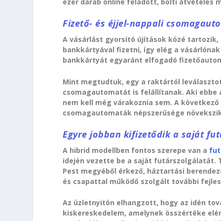
ezer darab online feladott, bolti átvételes 
Fizető- és éjjel-nappali csomagaut
A vásárlást gyorsító újítások közé tartozik
bankkártyával fizetni, így elég a vásárlón
bankkártyát egyaránt elfogadó fizetőautom
Mint megtudtuk, egy a raktártól leválaszto
csomagautomatát is felállítanak. Aki ebbe a 
nem kell még várakoznia sem. A következő 
csomagautomaták népszerűsége növekszik, j
Egyre jobban kifizetődik a saját fu
A hibrid modellben fontos szerepe van a
fut
idején vezette be a saját futárszolgálatát. 
Pest megyéből érkező, háztartási berendezés
és csapattal működő szolgált további fejles
Az üzletnyitón elhangzott, hogy az idén to
kiskereskedelem, amelynek összértéke elérh