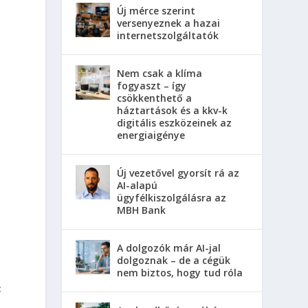
.
Új mérce szerint
versenyeznek a hazai
internetszolgáltatók
Nem csak a klíma
fogyaszt – így
csökkenthető a
háztartások és a kkv-k
digitális eszközeinek az
energiaigénye
Új vezetővel gyorsít rá az
AI-alapú
ügyfélkiszolgálásra az
MBH Bank
A dolgozók már AI-jal
dolgoznak – de a cégük
nem biztos, hogy tud róla
t