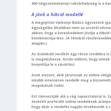
400 négyzetméternyi raktárhelyiség is a ke
A jövő a hibrid modellé
A megnyitón Várkonyi Balázs ügyvezető iga
egységeibe általában nem az utcáról néznek
abban, hogy a kereskedelem jövője a hibrid m
kombinációja lesz. (A témáról részleteseb
alapján.)
Az átalakuló vevőkör egy része továbbra is 
is megnézhesse. Aztán eldönti, hogy ennek 
bonyolítja le a vásárlást.
Azok viszont, akik járatosak az online világ
inkább interneten rendelik meg a kiszemelt
magukénak tudni.
Ezt támasztják alá a cég tapasztalatai is. E
átvételt preferáló online rendelések aránya
hogy akár a rendelés napján átvehessék a 