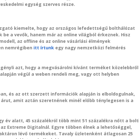
reskedelmi egység szerves része.
zgató kiemelte, hogy az országos lefedettségű bolthálózat
 be a vevők, hanem már az online világból érkeznek. Hisz
odell, az offline és az online vásárlási élmények
ben nemrégiben
itt írtunk
egy nagy nemzetközi felmérés
igényli azt, hogy a megvásárolni kívánt terméket közelebbről
alapján végül a weben rendeli meg, vagy ott helyben
ban, és az ott szerzett információk alapján is elboldogulnak,
 árut, amit aztán szeretnének minél előbb ténylegesen is a
gy év alatt, 45 százalékról több mint 51 százalékra nőtt a bolt
 az Extreme Digitalnál. Egyre többen élnek a lehetőséggel,
raktáron lévő termékeket. Tavaly üzletenként átlagosan 25