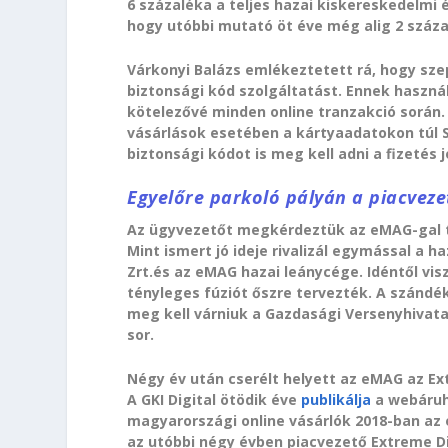
6 százaléka a teljes hazai kiskereskedelmi é
hogy utóbbi mutató öt éve még alig 2 százal
Várkonyi Balázs emlékeztetett rá, hogy sze
biztonsági kód szolgáltatást. Ennek haszná
kötelezővé minden online tranzakció során. 
vásárlások esetében a kártyaadatokon túl 
biztonsági kódot is meg kell adni a fizetés
Egyelőre parkoló pályán a piacveze
Az ügyvezetőt megkérdeztük az eMAG-gal t
Mint ismert jó ideje rivalizál egymással a
Zrt.és az eMAG hazai leánycége. Idéntől vis
tényleges fúziót őszre tervezték. A szándé
meg kell várniuk a Gazdasági Versenyhivatal
sor.
Négy év után cserélt helyett az eMAG az Ex
A GKI Digital ötödik éve
publikálja
a webáruh
magyarországi online vásárlók 2018-ban az 
az utóbbi négy évben piacvezető Extreme Di