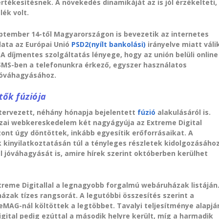
rtékesítésnek. A növekedés dinamikáját az is jól érzékelteti,
ék volt.
ptember 14-től Magyarországon is bevezetik az internetes
lata az Európai Unió
PSD2(nyílt bankolási)
irányelve miatt váli
A díjmentes szolgáltatás lényege, hogy az unión belüli online
SMS-ben a telefonunkra érkező, egyszer használatos
 jóváhagyásához.
tők fúziója
ervezett, néhány hónapja bejelentett
fúzió
alakulásáról is.
 hazai webkereskedelem két nagyágyúja az Extreme Digital
zont úgy döntöttek, inkább egyesítik erőforrásaikat. A
k kinyilatkoztatásán túl a tényleges részletek kidolgozásáho
 jóváhagyását is, amire hírek szerint októberben kerülhet
treme Digitallal a legnagyobb forgalmú webáruházak listáján
ázak tízes rangsorát. A legutóbbi összesítés szerint a
eMAG-nál költöttek a legtöbbet. Tavalyi teljesítménye alapjá
gital pedig ezúttal a második helyre került, míg a harmadik