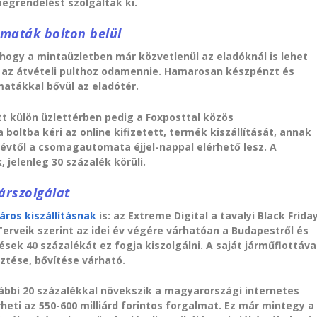
megrendelést szolgáltak ki.
omaták bolton belül
, hogy a mintaüzletben már közvetlenül az eladóknál is lehet
ak az átvételi pulthoz odamennie. Hamarosan készpénzt és
atákkal bővül az eladótér.
tt külön üzlettérben pedig a Foxposttal közös
boltba kéri az online kifizetett, termék kiszállítását, annak
évtől a csomagautomata éjjel-nappal elérhető lesz. A
elenleg 30 százalék körüli.
társzolgálat
áros kiszállításnak
is: az Extreme Digital a tavalyi Black Frida
Terveik szerint az idei év végére várhatóan a Budapestről és
ek 40 százalékát ez fogja kiszolgálni. A saját járműflottáva
ztése, bővítése várható.
vábbi 20 százalékkal növekszik a magyarországi internetes
eti az 550-600 milliárd forintos forgalmat. Ez már mintegy a