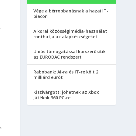
Vége a bérrobbanásnak a hazai IT-
piacon
k
A korai közösségimédia-használat
ronthatja az alapkészségeket
Uniós támogatással korszerűsítik
az EURODAC rendszert
Rabobank: AI-ra és IT-re költ 2
milliárd eurót
z
Kiszivárgott: jöhetnek az Xbox
játékok 360 PC-re
.
n