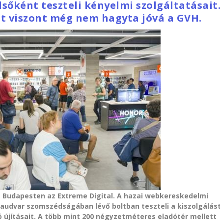
elsőként teszteli kényelmi szolgáltatásait
át viszont még nem hagyta jóvá a GVH.
eg Budapesten az Extreme Digital. A hazai webkereskedelmi
audvar szomszédságában lévő boltban teszteli a kiszolgálás
 újításait. A több mint 200 négyzetméteres eladótér mellett