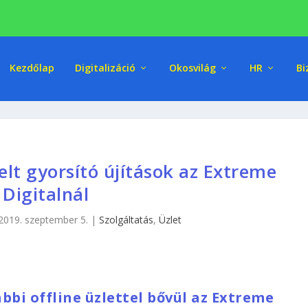
Kezdőlap
Digitalizáció
Okosvilág
HR
Bi
telt gyorsító újítások az Extreme
Digitalnál
2019. szeptember 5.
|
Szolgáltatás
,
Üzlet
bi offline üzlettel bővül az Extreme