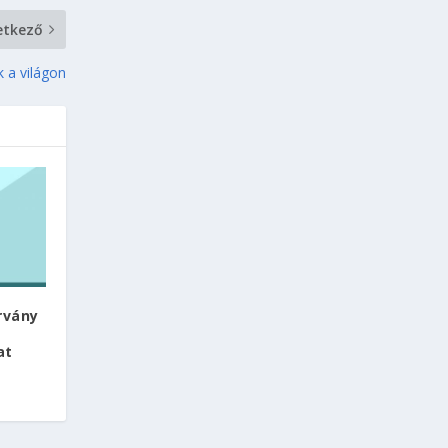
etkező
k a világon
rvány
at