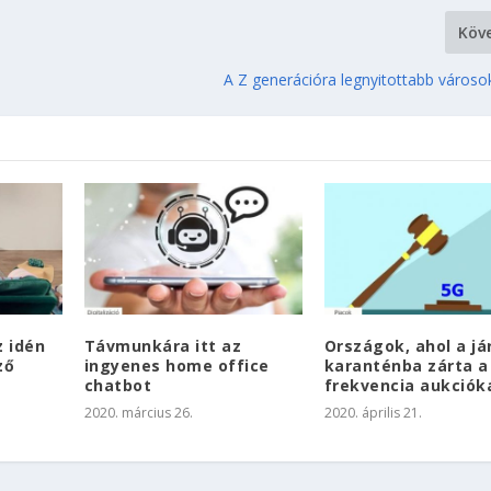
Köv
A Z generációra legnyitottabb városo
z idén
Távmunkára itt az
Országok, ahol a já
ző
ingyenes home office
karanténba zárta a
chatbot
frekvencia aukciók
2020. március 26.
2020. április 21.