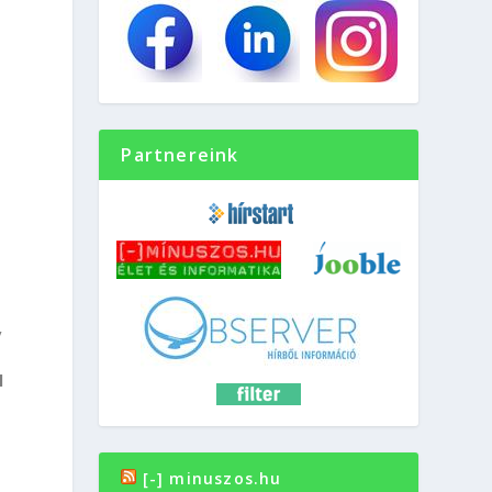
Partnereink
y
l
[-] minuszos.hu