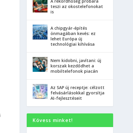
A rekordhőség próbára
teszi az okostelefonokat
is
A chipgyár-építés
önmagában kevés: ez
lehet Európa új
technológiai kihívása
Nem kidobni, javítani: új
korszak kezdődhet a
mobiltelefonok piacán
Az SAP új receptje: célzott
felvásárlásokkal gyorsítja
AI-fejlesztéseit
i
Kövess minket!