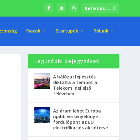
ztonság
Piacok
Startupok
Rólunk
Legutóbbi bejegyzések
A hálózatfejlesztés
diktálta a tempót a
Telekom idei első
félévében
Az áram lehet Európa
újabb versenyelőnye –
fordulópont az EU
elektrifikációs akcióterve