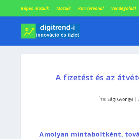
Képes mozaik
Mozaik
Karriervonal
Vendégoldal
A fizetést és az átvé
Írta:
Sági Gyöngyi
|
Amolyan mintaboltként, továb